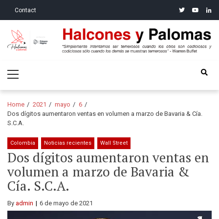
Skip
Skip
twitter
youtube
linke
Contact
to
to
navigation
content
Halcones y Palomas
“Simplemente intentamos ser temerosos cuando los otros son
Primary
codiciosos y codiciosos sólo cuando los demás se muestran
Menu
temerosos”: Warren Buffet
Home
2021
mayo
6
Dos dígitos aumentaron ventas en volumen a marzo de Bavaria & Cía.
S.C.A.
Colombia
Noticias recientes
Wall Street
Dos dígitos aumentaron ventas en
volumen a marzo de Bavaria &
Cía. S.C.A.
By
admin
6 de mayo de 2021