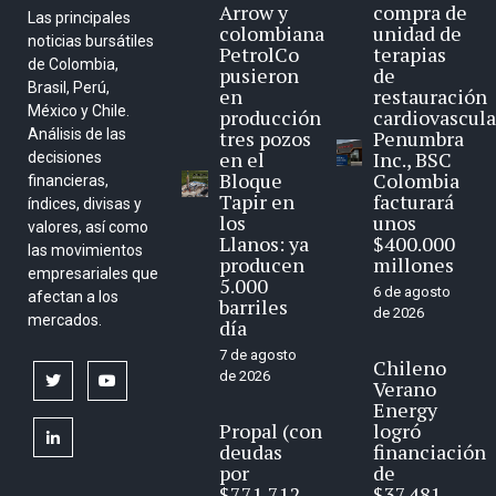
Arrow y
compra de
Las principales
colombiana
unidad de
noticias bursátiles
PetrolCo
terapias
de Colombia,
pusieron
de
Brasil, Perú,
en
restauración
México y Chile.
producción
cardiovascula
Análisis de las
tres pozos
Penumbra
en el
Inc., BSC
decisiones
Bloque
Colombia
financieras,
Tapir en
facturará
índices, divisas y
los
unos
valores, así como
Llanos: ya
$400.000
las movimientos
producen
millones
empresariales que
5.000
6 de agosto
afectan a los
barriles
de 2026
mercados.
día
7 de agosto
Chileno
de 2026
twitter
youtube
Verano
Energy
Propal (con
logró
linkedin
deudas
financiación
por
de
$771.712
$37.481