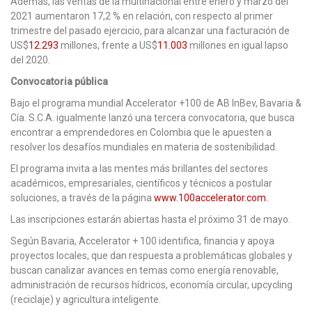
Además, las ventas de la multinacional entre enero y marzo del
2021 aumentaron 17,2 % en relación, con respecto al primer
trimestre del pasado ejercicio, para alcanzar una facturación de
US$
12.293
millones, frente a US$
11.003
millones en igual lapso
del 2020.
Convocatoria pública
Bajo el programa mundial Accelerator +100 de AB InBev, Bavaria &
Cía. S.C.A. igualmente lanzó una tercera convocatoria, que busca
encontrar a emprendedores en Colombia que le apuesten a
resolver los desafíos mundiales en materia de sostenibilidad.
El programa invita a las mentes más brillantes del sectores
académicos, empresariales, científicos y técnicos a postular
soluciones, a través de la página
www.100accelerator.com.
Las inscripciones estarán abiertas hasta el próximo 31 de mayo.
Según Bavaria, Accelerator + 100 identifica, financia y apoya
proyectos locales, que dan respuesta a problemáticas globales y
buscan canalizar avances en temas como energía renovable,
administración de recursos hídricos, economía circular, upcycling
(reciclaje) y agricultura inteligente.