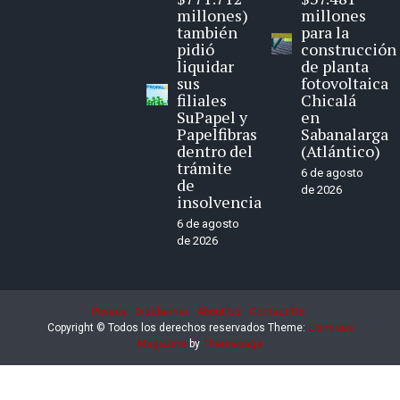
millones)
millones
también
para la
pidió
construcción
liquidar
de planta
sus
fotovoltaica
filiales
Chicalá
SuPapel y
en
Papelfibras
Sabanalarga
dentro del
(Atlántico)
trámite
6 de agosto
de
de 2026
insolvencia
6 de agosto
de 2026
Privacy
Disclaimer
About Us
Contact Us
Copyright © Todos los derechos reservados
Theme:
Eximious
Magazine
by
Themesaga