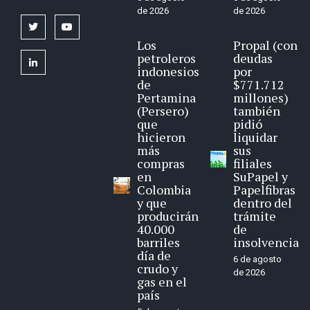
de 2026
de 2026
twitter
youtube
Los
Propal (con
petroleros
deudas
linkedin
indonesios
por
de
$771.712
Pertamina
millones)
(Persero)
también
que
pidió
hicieron
liquidar
más
sus
compras
filiales
en
SuPapel y
Colombia
Papelfibras
y que
dentro del
producirán
trámite
40.000
de
barriles
insolvencia
día de
6 de agosto
crudo y
de 2026
gas en el
país