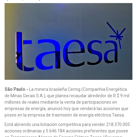
São Paulo.-
La minera brasileña Cemig (Companhia Energética
de Minas Gerais S.A.), que planea recaudar alrededor de R $ 9 mil
millones de reales mediante la venta de participaciones en
empresas de energía, anunció hoy que venderá las acciones que
posee en la empresa de trasmisión de energía eléctrica Taesa.
Está abriendo una licitación competitiva para vender 218.370.005
acciones ordinarias y 5.646.184 acciones preferentes que posee