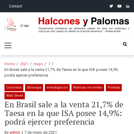
Skip
Skip
twitter
youtube
linke
Contact
to
to
navigation
content
Halcones y Palomas
“Simplemente intentamos ser temerosos cuando los otros son
Primary
codiciosos y codiciosos sólo cuando los demás se muestran
Menu
temerosos”: Warren Buffet
Home
2021
mayo
7
En Brasil sale a la venta 21,7% de Taesa en la que ISA posee 14,9%:
podrá ejercer preferencia
Colombia
iBovespa
Investigación
Noticias recientes
Portada
Wall Street
En Brasil sale a la venta 21,7% de
Taesa en la que ISA posee 14,9%:
podrá ejercer preferencia
By
admin
7 de mayo de 2021