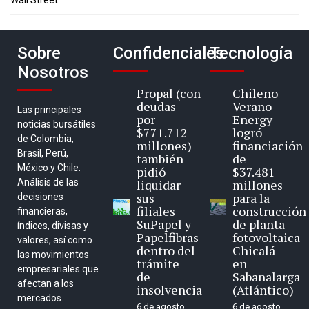
Wall Street
Sobre
Confidenciales
Tecnología
Nosotros
Propal (con
Chileno
deudas
Verano
Las principales
por
Energy
noticias bursátiles
$771.712
logró
de Colombia,
millones)
financiación
Brasil, Perú,
también
de
México y Chile.
pidió
$37.481
Análisis de las
liquidar
millones
sus
para la
decisiones
filiales
construcción
financieras,
SuPapel y
de planta
índices, divisas y
Papelfibras
fotovoltaica
valores, así como
dentro del
Chicalá
las movimientos
trámite
en
empresariales que
de
Sabanalarga
afectan a los
insolvencia
(Atlántico)
mercados.
6 de agosto
6 de agosto