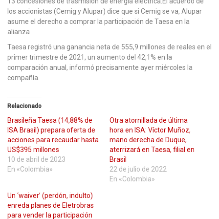
13 concesiones de trasmisión de energía eléctrica.El acuerdo de
los accionistas (Cemig y Alupar) dice que si Cemig se va, Alupar
asume el derecho a comprar la participación de Taesa en la
alianza
Taesa registró una ganancia neta de 555,9 millones de reales en el
primer trimestre de 2021, un aumento del 42,1% en la
comparación anual, informó precisamente ayer miércoles la
compañía.
Relacionado
Brasileña Taesa (14,88% de
Otra atornillada de última
ISA Brasil) prepara oferta de
hora en ISA: Víctor Muñoz,
acciones para recaudar hasta
mano derecha de Duque,
US$395 millones
aterrizará en Taesa, filial en
10 de abril de 2023
Brasil
En «Colombia»
22 de julio de 2022
En «Colombia»
Un ‘waiver’ (perdón, indulto)
enreda planes de Eletrobras
para vender la participación