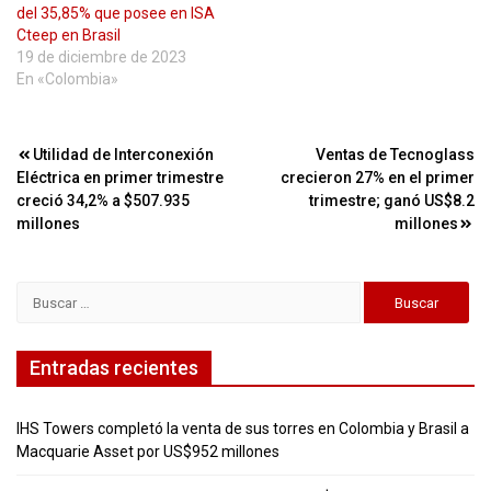
del 35,85% que posee en ISA
Cteep en Brasil
19 de diciembre de 2023
En «Colombia»
Navegación
Utilidad de Interconexión
Ventas de Tecnoglass
Eléctrica en primer trimestre
crecieron 27% en el primer
de
creció 34,2% a $507.935
trimestre; ganó US$8.2
entradas
millones
millones
Buscar:
Entradas recientes
IHS Towers completó la venta de sus torres en Colombia y Brasil a
Macquarie Asset por US$952 millones