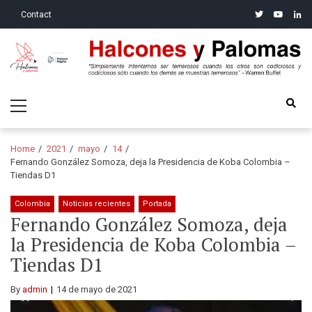
Skip
Skip
twitter
youtube
linke
Contact
to
to
navigation
content
Halcones y Palomas
“Simplemente intentamos ser temerosos cuando los otros son
Primary
codiciosos y codiciosos sólo cuando los demás se muestran
Menu
temerosos”: Warren Buffet
Home
2021
mayo
14
Fernando González Somoza, deja la Presidencia de Koba Colombia –
Tiendas D1
Colombia
Noticias recientes
Portada
Fernando González Somoza, deja
la Presidencia de Koba Colombia –
Tiendas D1
By
admin
14 de mayo de 2021