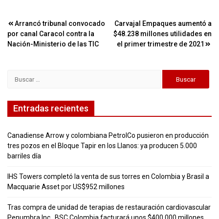
Navegación
Arrancó tribunal convocado
Carvajal Empaques aumentó a
por canal Caracol contra la
$48.238 millones utilidades en
de
Nación-Ministerio de las TIC
el primer trimestre de 2021
entradas
Buscar:
Entradas recientes
Canadiense Arrow y colombiana PetrolCo pusieron en producción
tres pozos en el Bloque Tapir en los Llanos: ya producen 5.000
barriles día
IHS Towers completó la venta de sus torres en Colombia y Brasil a
Macquarie Asset por US$952 millones
Tras compra de unidad de terapias de restauración cardiovascular
Penumbra Inc., BSC Colombia facturará unos $400.000 millones