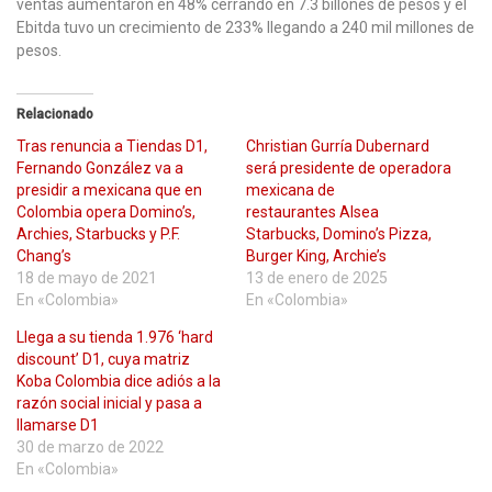
ventas aumentaron en 48% cerrando en 7.3 billones de pesos y el
Ebitda tuvo un crecimiento de 233% llegando a 240 mil millones de
pesos.
Relacionado
Tras renuncia a Tiendas D1,
Christian Gurría Dubernard
Fernando González va a
será presidente de operadora
presidir a mexicana que en
mexicana de
Colombia opera Domino’s,
restaurantes Alsea
Archies, Starbucks y P.F.
Starbucks, Domino’s Pizza,
Chang’s
Burger King, Archie’s
18 de mayo de 2021
13 de enero de 2025
En «Colombia»
En «Colombia»
Llega a su tienda 1.976 ‘hard
discount’ D1, cuya matriz
Koba Colombia dice adiós a la
razón social inicial y pasa a
llamarse D1
30 de marzo de 2022
En «Colombia»