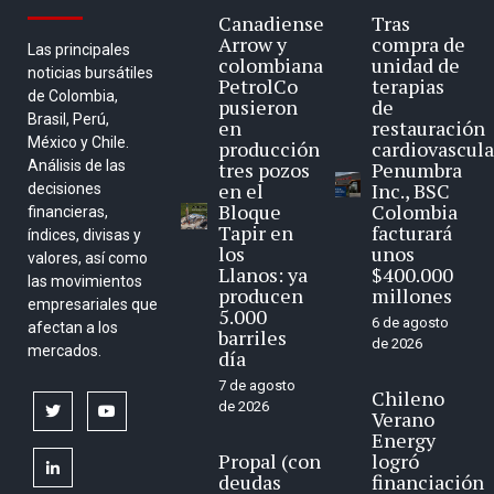
Canadiense
Tras
Arrow y
compra de
Las principales
colombiana
unidad de
noticias bursátiles
PetrolCo
terapias
de Colombia,
pusieron
de
Brasil, Perú,
en
restauración
México y Chile.
producción
cardiovascula
Análisis de las
tres pozos
Penumbra
en el
Inc., BSC
decisiones
Bloque
Colombia
financieras,
Tapir en
facturará
índices, divisas y
los
unos
valores, así como
Llanos: ya
$400.000
las movimientos
producen
millones
empresariales que
5.000
6 de agosto
afectan a los
barriles
de 2026
mercados.
día
7 de agosto
Chileno
de 2026
twitter
youtube
Verano
Energy
Propal (con
logró
linkedin
deudas
financiación