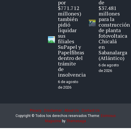
por
de
$771.712
$37.481
millones)
millones
también
para la
pidió
construcción
liquidar
de planta
sus
fotovoltaica
filiales
Chicalá
SuPapel y
en
Papelfibras
Sabanalarga
dentro del
(Atlántico)
trámite
6 de agosto
de
de 2026
insolvencia
6 de agosto
de 2026
Privacy
Disclaimer
About Us
Contact Us
Copyright © Todos los derechos reservados
Theme:
Eximious
Magazine
by
Themesaga