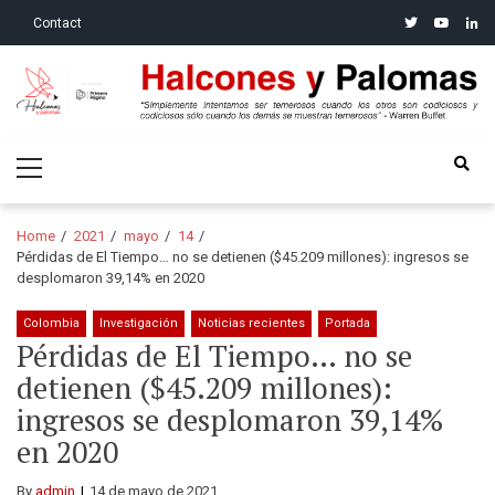
Skip
Skip
twitter
youtube
linke
Contact
to
to
navigation
content
Halcones y Palomas
“Simplemente intentamos ser temerosos cuando los otros son
Primary
codiciosos y codiciosos sólo cuando los demás se muestran
Menu
temerosos”: Warren Buffet
Home
2021
mayo
14
Pérdidas de El Tiempo… no se detienen ($45.209 millones): ingresos se
desplomaron 39,14% en 2020
Colombia
Investigación
Noticias recientes
Portada
Pérdidas de El Tiempo… no se
detienen ($45.209 millones):
ingresos se desplomaron 39,14%
en 2020
By
admin
14 de mayo de 2021