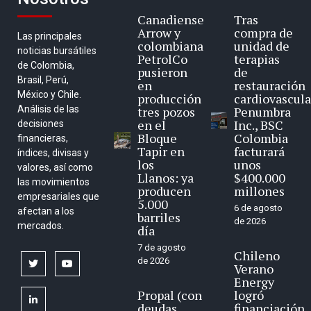
Canadiense
Tras
Arrow y
compra de
Las principales
colombiana
unidad de
noticias bursátiles
PetrolCo
terapias
de Colombia,
pusieron
de
Brasil, Perú,
en
restauración
México y Chile.
producción
cardiovascula
Análisis de las
tres pozos
Penumbra
en el
Inc., BSC
decisiones
Bloque
Colombia
financieras,
Tapir en
facturará
índices, divisas y
los
unos
valores, así como
Llanos: ya
$400.000
las movimientos
producen
millones
empresariales que
5.000
6 de agosto
afectan a los
barriles
de 2026
mercados.
día
7 de agosto
Chileno
de 2026
twitter
youtube
Verano
Energy
Propal (con
logró
linkedin
deudas
financiación