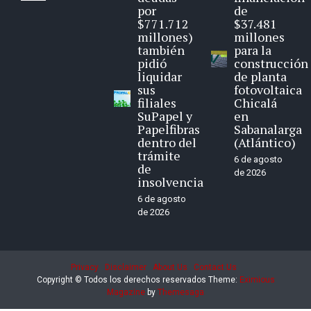
por
de
$771.712
$37.481
millones)
millones
también
para la
pidió
construcción
liquidar
de planta
sus
fotovoltaica
filiales
Chicalá
SuPapel y
en
Papelfibras
Sabanalarga
dentro del
(Atlántico)
trámite
6 de agosto
de
de 2026
insolvencia
6 de agosto
de 2026
Privacy
Disclaimer
About Us
Contact Us
Copyright © Todos los derechos reservados
Theme:
Eximious
Magazine
by
Themesaga