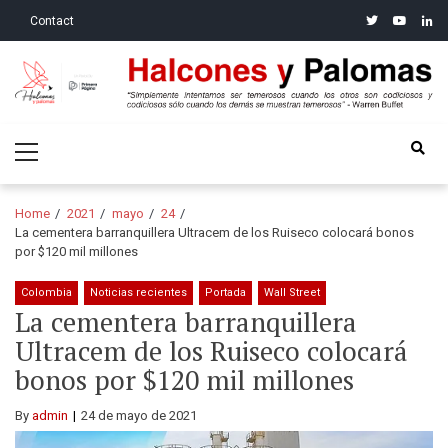
Skip
Skip
twitter
youtube
linke
Contact
to
to
navigation
content
Halcones y Palomas
“Simplemente intentamos ser temerosos cuando los otros son
Primary
codiciosos y codiciosos sólo cuando los demás se muestran
Menu
temerosos”: Warren Buffet
Home
2021
mayo
24
La cementera barranquillera Ultracem de los Ruiseco colocará bonos
por $120 mil millones
Colombia
Noticias recientes
Portada
Wall Street
La cementera barranquillera
Ultracem de los Ruiseco colocará
bonos por $120 mil millones
By
admin
24 de mayo de 2021