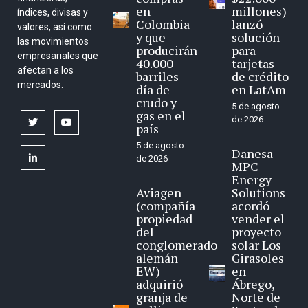
en
millones)
índices, divisas y
Colombia
lanzó
valores, así como
y que
solución
las movimientos
producirán
para
empresariales que
40.000
tarjetas
afectan a los
barriles
de crédito
mercados.
día de
en LatAm
crudo y
5 de agosto
gas en el
de 2026
twitter
youtube
país
5 de agosto
Danesa
linkedin
de 2026
MPC
Energy
Aviagen
Solutions
(compañía
acordó
propiedad
vender el
del
proyecto
conglomerado
solar Los
alemán
Girasoles
EW)
en
adquirió
Ábrego,
granja de
Norte de