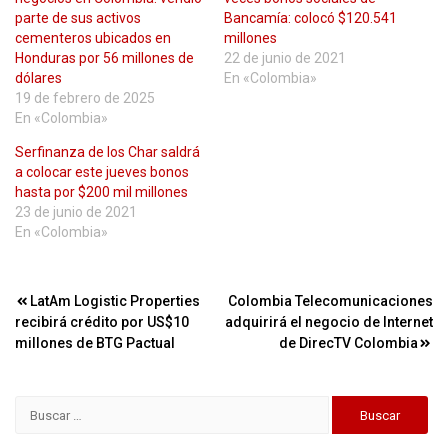
parte de sus activos
Bancamía: colocó $120.541
cementeros ubicados en
millones
Honduras por 56 millones de
22 de junio de 2021
dólares
En «Colombia»
19 de febrero de 2025
En «Colombia»
Serfinanza de los Char saldrá
a colocar este jueves bonos
hasta por $200 mil millones
23 de junio de 2021
En «Colombia»
Navegación
LatAm Logistic Properties
Colombia Telecomunicaciones
recibirá crédito por US$10
adquirirá el negocio de Internet
de
millones de BTG Pactual
de DirecTV Colombia
entradas
Buscar: