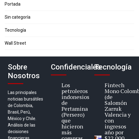
Portada
Sin categoría
Tecnología
Wall Street
Sobre
Confidenciales
Tecnología
Nosotros
Los
Fintech
petroleros
Mono Colomb
Las principales
indonesios
(de
noticias bursátiles
de
Salomón
de Colombia,
Pertamina
Zarruk
Brasil, Perú,
(Persero)
Valencia y
México y Chile.
que
con
Análisis de las
hicieron
ingresos
más
año por
decisiones
compras
$22.000
financieras,