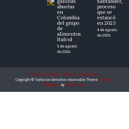
gallinas
Santander,
abuelas
proceso
en
que se
Colombia
estancó
del grupo
en 2025
de
4 de agosto
alimentos
de 2026
Italcol
5 de agosto
de 2026
Privacy
Disclaimer
About Us
Contact Us
Copyright © Todos los derechos reservados
Theme:
Eximious
Magazine
by
Themesaga