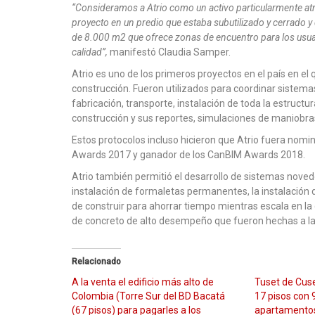
“Consideramos a Atrio como un activo particularmente atra
proyecto en un predio que estaba subutilizado y cerrado y
de 8.000 m2 que ofrece zonas de encuentro para los usuari
calidad”,
manifestó Claudia Samper.
Atrio es uno de los primeros proyectos en el país en el
construcción. Fueron utilizados para coordinar sistemas
fabricación, transporte, instalación de toda la estruct
construcción y sus reportes, simulaciones de maniobras 
Estos protocolos incluso hicieron que Atrio fuera no
Awards 2017 y ganador de los CanBIM Awards 2018.
Atrio también permitió el desarrollo de sistemas nove
instalación de formaletas permanentes, la instalación
de construir para ahorrar tiempo mientras escala en la 
de concreto de alto desempeño que fueron hechas a la
Relacionado
A la venta el edificio más alto de
Tuset de Cuse
Colombia (Torre Sur del BD Bacatá
17 pisos con 
(67 pisos) para pagarles a los
apartamentos