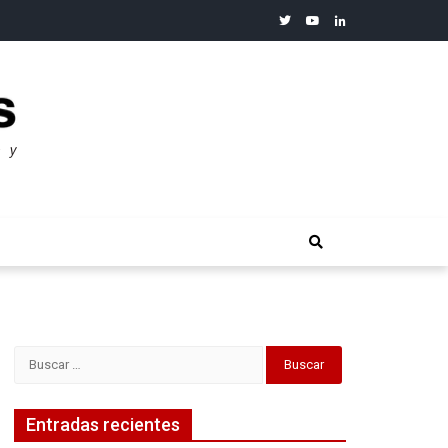
twitter
youtube
linkedin
merosos”: Warren Buffet
Buscar:
Entradas recientes