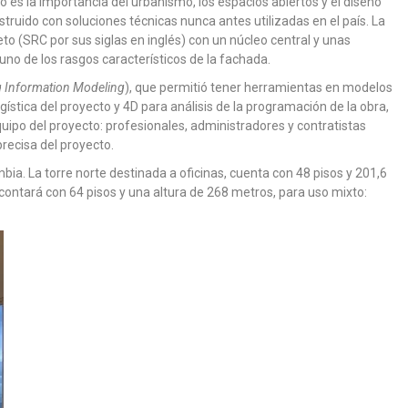
o es la importancia del urbanismo, los espacios abiertos y el diseño
truido con soluciones técnicas nunca antes utilizadas en el país. La
to (SRC por sus siglas en inglés) con un núcleo central y unas
no de los rasgos característicos de la fachada.
g Information Modeling
), que permitió tener herramientas en modelos
gística del proyecto y 4D para análisis de la programación de la obra,
equipo del proyecto: profesionales, administradores y contratistas
precisa del proyecto.
mbia. La torre norte destinada a oficinas, cuenta con 48 pisos y 201,6
, contará con 64 pisos y una altura de 268 metros, para uso mixto: