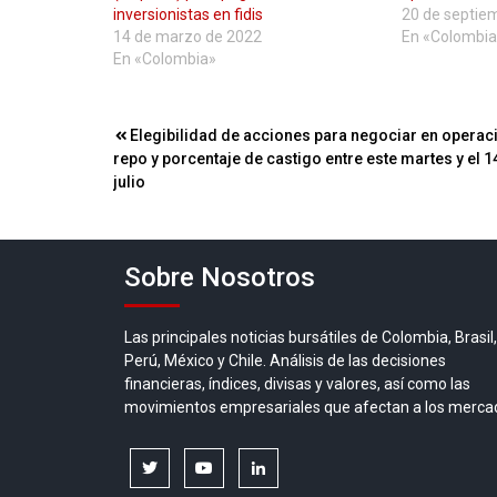
inversionistas en fidis
20 de septie
14 de marzo de 2022
En «Colombia
En «Colombia»
Navegación
Elegibilidad de acciones para negociar en operac
repo y porcentaje de castigo entre este martes y el 1
de
julio
entradas
Sobre Nosotros
Las principales noticias bursátiles de Colombia, Brasil,
Perú, México y Chile. Análisis de las decisiones
financieras, índices, divisas y valores, así como las
movimientos empresariales que afectan a los merca
twitter
youtube
linkedin