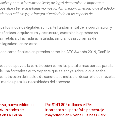
ctivo por su oferta inmobiliaria, se logró desarrollar un importante
 que ahora tiene un urbanismo nuevo, iluminación, un espacio de alrededor
os del edificio y que integra el vecindario en un espacio de
 que los modelos digitales son parte fundamental de la coordinación y
 técnicos, arquitectura y estructura, controlar la aprobación,
ura metálica y fachada acristalada, simular los programas de
logísticas, entre otros.
minado como finalista en premios como los AEC Awards 2019, CanBIM
dosos de apoyo a la construcción como las plataformas aéreas para la
 de una formaleta auto trepante que se apoya sobre lo que acaba
construcción del núcleo de concreto, o incluso el desarrollo de mezclas
 medida para las necesidades del proyecto.
zar, nuevo edificio de
Por $141.802 millones el Pei
96 unidades de
incorpora a su portafolio porcentaje
 en La Colina
mayoritario en Rivana Business Park