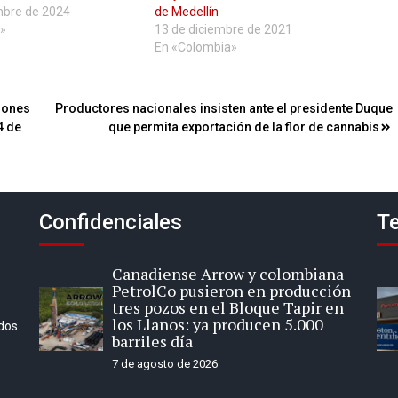
mbre de 2024
de Medellín
»
13 de diciembre de 2021
En «Colombia»
iones
Productores nacionales insisten ante el presidente Duque
4 de
que permita exportación de la flor de cannabis
Confidenciales
Te
Canadiense Arrow y colombiana
PetrolCo pusieron en producción
tres pozos en el Bloque Tapir en
los Llanos: ya producen 5.000
dos.
barriles día
7 de agosto de 2026