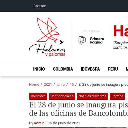
Skip
Skip
Contact
to
to
navigation
content
Halcones y Palo
“Simplemente intentamos ser temerosos cuando los ot
INICIO
COLOMBIA
IBOVESPA
PERÚ
Home
2021
junio
15
El 28 de junio se inaugura pis
Colombia
Confidenciales
Noticias recientes
Portada
El 28 de junio se inaugura pi
de las oficinas de Bancolomb
By
admin
15 de junio de 2021