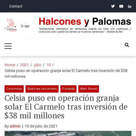
Skip
Skip
twitter
youtube
linke
Contact
to
to
navigation
content
Halcones y Palomas
“Simplemente intentamos ser temerosos cuando los otros son
Primary
codiciosos y codiciosos sólo cuando los demás se muestran
Menu
temerosos”: Warren Buffet
Home
2021
julio
10
Celsia puso en operación granja solar El Carmelo tras inversión de $38
mil millones
Colombia
Noticias recientes
Portada
Wall Street
Celsia puso en operación granja
solar El Carmelo tras inversión de
$38 mil millones
By
admin
10 de julio de 2021