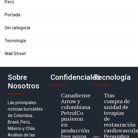
Perú
Portada
Sin categoría
Tecnología
Wall Street
Sobre
Confidenciales
Tecnología
Nosotros
Canadiense
Tras
Arrow y
compra de
Las principales
colombiana
unidad de
noticias bursátiles
PetrolCo
terapias
de Colombia,
pusieron
de
Brasil, Perú,
en
restauración
México y Chile.
producción
cardiovascula
Análisis de las
tres pozos
Penumbra