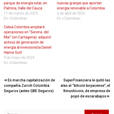
parque de energía solar, en
nuevas granjas que aportan
Palmira, Valle del Cauca
energía renovable a Colombia
11 de marzo de 2023
6 de abril de 2023
En «Colombia»
En «Colombia»
Celsia Colombia ampliará
operaciones en “Serena del
Mar” (en Cartagena): adquirió
activos de generación de
energía al inversionista Daniel
Haime Gutt
9 de mayo de 2024
En «Colombia»
Navegación
En marcha capitalización de
SuperFinanciera le quitó las
compañía Zurich Colombia
alas al “bitcoin boyacense”, el
de
Seguros (antes QBE Seguros)
Kmushicoin, de empresa de
entradas
popó de escarabajos
Buscar: