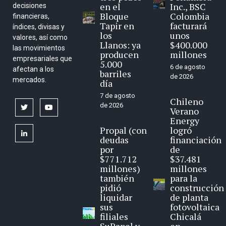
en el
Inc., BSC
decisiones
Bloque
Colombia
financieras,
Tapir en
facturará
índices, divisas y
los
unos
valores, así como
Llanos: ya
$400.000
las movimientos
producen
millones
empresariales que
5.000
6 de agosto
afectan a los
barriles
de 2026
mercados.
día
7 de agosto
Chileno
de 2026
twitter
youtube
Verano
Energy
Propal (con
logró
linkedin
deudas
financiación
por
de
$771.712
$37.481
millones)
millones
también
para la
pidió
construcción
liquidar
de planta
sus
fotovoltaica
filiales
Chicalá
SuPapel y
en