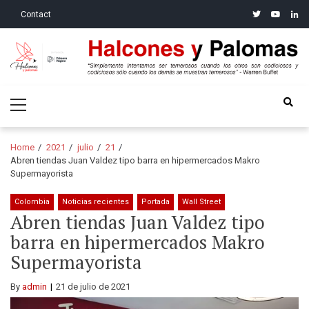
Skip
Skip
twitter
youtube
linke
Contact
to
to
navigation
content
Halcones y Palomas
“Simplemente intentamos ser temerosos cuando los otros son
Primary
codiciosos y codiciosos sólo cuando los demás se muestran
Menu
temerosos”: Warren Buffet
Home
2021
julio
21
Abren tiendas Juan Valdez tipo barra en hipermercados Makro
Supermayorista
Colombia
Noticias recientes
Portada
Wall Street
Abren tiendas Juan Valdez tipo
barra en hipermercados Makro
Supermayorista
By
admin
21 de julio de 2021