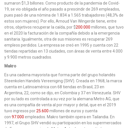
sumaron $1,3 billones. Como producto de la pandemia de Covid-
19, se vio obligada el año pasado a prescindir de 269 empleados,
pues pasó de una nómina de 1.834 a 1.565 trabajadores (48,3% de
estos son mujeres). Por ello, Arnoud Van Wingerde tiene, entre
otros, objetivos recuperar la caída, por $
200.000
millones, que tuvo
en el 2020 la facturación de la compañía debido a la emergencia
sanitaria. Igualmente, otra de sus misiones es recuperar 269
empleos perdidos. La empresa se creó en 1995 y cuenta con 22
tiendas repartidas en 13 ciudades, con áreas de venta entre 4.000
y 9.900 metros cuadrados.
Makro
Es una cadena mayorista que forma parte del grupo holandés
Steenkolen Handels Vereeniging (SHV). Creada en 1968, la marca
cuenta en Latinoamérica con 68 tiendas en Brasil, 23 en
Argentina, 22, como se dijo, en Colombia y 37 en Venezuela. SHV
por su lado es controlada a su vez por la alemana Metro AG, que
es una compañía de venta al por mayor y detal, que en el 2019
tuvo ingresos por
25.600
millones de euros y cuenta
con
97.000
empleados. Makro también opera en Tailandia. En
1997, el Grupo SHV vendió su participación en los supermercados