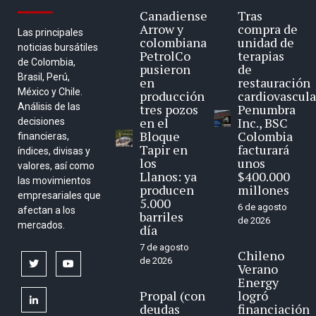
Canadiense
Tras
Arrow y
compra de
Las principales
colombiana
unidad de
noticias bursátiles
PetrolCo
terapias
de Colombia,
pusieron
de
Brasil, Perú,
en
restauración
México y Chile.
producción
cardiovascula
Análisis de las
tres pozos
Penumbra
en el
Inc., BSC
decisiones
Bloque
Colombia
financieras,
Tapir en
facturará
índices, divisas y
los
unos
valores, así como
Llanos: ya
$400.000
las movimientos
producen
millones
empresariales que
5.000
6 de agosto
afectan a los
barriles
de 2026
mercados.
día
7 de agosto
Chileno
de 2026
twitter
youtube
Verano
Energy
Propal (con
logró
linkedin
deudas
financiación