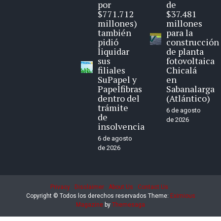
por
de
$771.712
$37.481
millones)
millones
también
para la
pidió
construcción
liquidar
de planta
sus
fotovoltaica
filiales
Chicalá
SuPapel y
en
Papelfibras
Sabanalarga
dentro del
(Atlántico)
trámite
6 de agosto
de
de 2026
insolvencia
6 de agosto
de 2026
Privacy
Disclaimer
About Us
Contact Us
Copyright © Todos los derechos reservados
Theme:
Eximious
Magazine
by
Themesaga