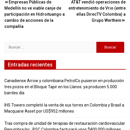
Navegación
Empresas Públicas de
AT&T vendió operaciones de
Medellín no ve viable canje de
entretenimiento de Vrio (entre
de
participación en Hidroituango a
ellas DirecTV Colombia) a
entradas
cambio de acciones de la
Grupo Werthein
compañía
Buscar:
Entradas recientes
Canadiense Arrow y colombiana PetrolCo pusieron en producción
tres pozos en el Bloque Tapir en los Llanos: ya producen 5.000
barriles día
IHS Towers completó la venta de sus torres en Colombia y Brasil a
Macquarie Asset por US$952 millones
Tras compra de unidad de terapias de restauración cardiovascular
Penumbra Inc., BSC Colombia facturará unos $400.000 millones