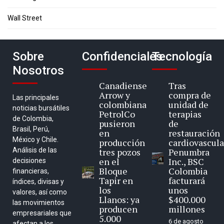
Wall Street
Sobre
Confidenciales
Tecnología
Nosotros
Canadiense
Tras
Arrow y
compra de
Las principales
colombiana
unidad de
noticias bursátiles
PetrolCo
terapias
de Colombia,
pusieron
de
Brasil, Perú,
en
restauración
México y Chile.
producción
cardiovascula
Análisis de las
tres pozos
Penumbra
en el
Inc., BSC
decisiones
Bloque
Colombia
financieras,
Tapir en
facturará
índices, divisas y
los
unos
valores, así como
Llanos: ya
$400.000
las movimientos
producen
millones
empresariales que
5.000
6 de agosto
afectan a los