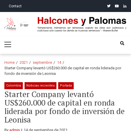
Skip
Skip
twitter
youtube
linke
Contact
to
to
navigation
content
Halcones y Palomas
“Simplemente intentamos ser temerosos cuando los otros son
Primary
codiciosos y codiciosos sólo cuando los demás se muestran
Menu
temerosos”: Warren Buffet
Home
2021
septiembre
14
Starter Company levantó US$260.000 de capital en ronda liderada por
fondo de inversión de Leonisa
Colombia
Noticias recientes
Portada
Starter Company levantó
US$260.000 de capital en ronda
liderada por fondo de inversión de
Leonisa
By
admin
14 de septiembre de 2021