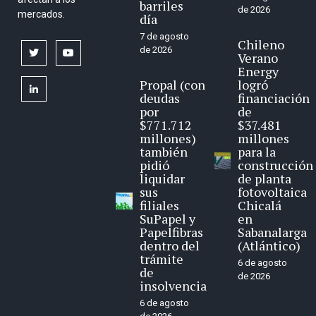
barriles
de 2026
mercados.
día
7 de agosto
Chileno
de 2026
twitter
youtube
Verano
Energy
Propal (con
logró
linkedin
deudas
financiación
por
de
$771.712
$37.481
millones)
millones
también
para la
pidió
construcción
liquidar
de planta
sus
fotovoltaica
filiales
Chicalá
SuPapel y
en
Papelfibras
Sabanalarga
dentro del
(Atlántico)
trámite
6 de agosto
de
de 2026
insolvencia
6 de agosto