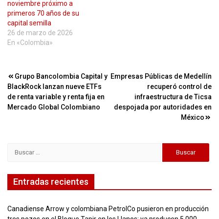
noviembre próximo a
primeros 70 años de su
capital semilla
26 de marzo de 2026
En «Colombia»
Navegación
Grupo Bancolombia Capital y
Empresas Públicas de Medellín
BlackRock lanzan nueve ETFs
recuperó control de
de
de renta variable y renta fija en
infraestructura de Ticsa
entradas
Mercado Global Colombiano
despojada por autoridades en
México
Buscar:
Entradas recientes
Canadiense Arrow y colombiana PetrolCo pusieron en producción
tres pozos en el Bloque Tapir en los Llanos: ya producen 5.000