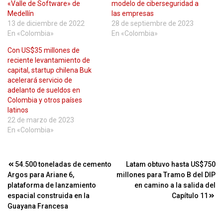
«Valle de Software» de
modelo de ciberseguridad a
Medellín
las empresas
13 de diciembre de 2022
28 de septiembre de 2023
En «Colombia»
En «Colombia»
Con US$35 millones de
reciente levantamiento de
capital, startup chilena Buk
acelerará servicio de
adelanto de sueldos en
Colombia y otros países
latinos
22 de marzo de 2023
En «Colombia»
Navegación
54.500 toneladas de cemento
Latam obtuvo hasta US$750
Argos para Ariane 6,
millones para Tramo B del DIP
de
plataforma de lanzamiento
en camino a la salida del
entradas
espacial construida en la
Capítulo 11
Guayana Francesa