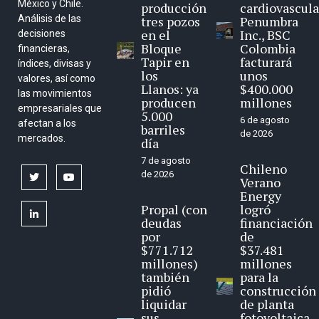
México y Chile.
producción
cardiovascula
Análisis de las
tres pozos
Penumbra
en el
Inc., BSC
decisiones
Bloque
Colombia
financieras,
Tapir en
facturará
índices, divisas y
los
unos
valores, así como
Llanos: ya
$400.000
las movimientos
producen
millones
empresariales que
5.000
6 de agosto
afectan a los
barriles
de 2026
mercados.
día
7 de agosto
Chileno
de 2026
twitter
youtube
Verano
Energy
Propal (con
logró
linkedin
deudas
financiación
por
de
$771.712
$37.481
millones)
millones
también
para la
pidió
construcción
liquidar
de planta
sus
fotovoltaica