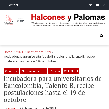
Skip
Skip
twitter
youtube
linke
Contact
to
to
navigation
content
Halcones y Palomas
“Simplemente intentamos ser temerosos cuando los otros son
Primary
codiciosos y codiciosos sólo cuando los demás se muestran
Menu
temerosos”: Warren Buffet
Home
2021
septiembre
29
Incubadora para universitarios de Bancolombia, Talento B, recibe
postulaciones hasta el 19 de octubre
Colombia
Noticias recientes
Portada
Wall Street
Incubadora para universitarios de
Bancolombia, Talento B, recibe
postulaciones hasta el 19 de
octubre
By
admin
29 de septiembre de 2021