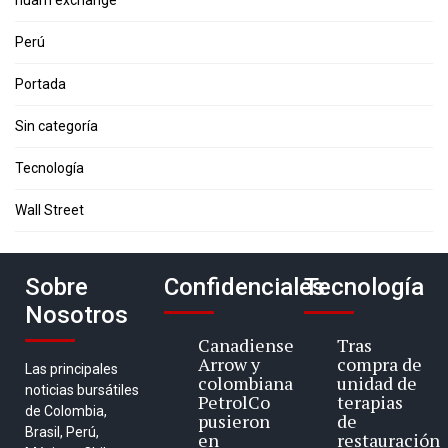
Perú
Portada
Sin categoría
Tecnología
Wall Street
Sobre
Confidenciales
Tecnología
Nosotros
Canadiense
Tras
Arrow y
compra de
Las principales
colombiana
unidad de
noticias bursátiles
PetrolCo
terapias
de Colombia,
pusieron
de
Brasil, Perú,
en
restauración