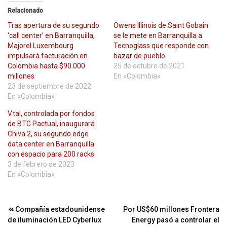
Relacionado
Tras apertura de su segundo
Owens Illinois de Saint Gobain
‘call center’ en Barranquilla,
se le mete en Barranquilla a
Majorel Luxembourg
Tecnoglass que responde con
impulsará facturación en
bazar de pueblo
Colombia hasta $90.000
25 de octubre de 2021
millones
En «Colombia»
23 de septiembre de 2022
En «Colombia»
V.tal, controlada por fondos
de BTG Pactual, inaugurará
Chiva 2, su segundo edge
data center en Barranquilla
con espacio para 200 racks
3 de febrero de 2023
En «Colombia»
Navegación
Compañía estadounidense
Por US$60 millones Frontera
de iluminación LED Cyberlux
Energy pasó a controlar el