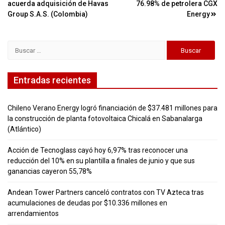
de
acuerda adquisición de Havas
76.98% de petrolera CGX
entradas
Group S.A.S. (Colombia)
Energy
Buscar:
Entradas recientes
Chileno Verano Energy logró financiación de $37.481 millones para
la construcción de planta fotovoltaica Chicalá en Sabanalarga
(Atlántico)
Acción de Tecnoglass cayó hoy 6,97% tras reconocer una
reducción del 10% en su plantilla a finales de junio y que sus
ganancias cayeron 55,78%
Andean Tower Partners canceló contratos con TV Azteca tras
acumulaciones de deudas por $10.336 millones en
arrendamientos