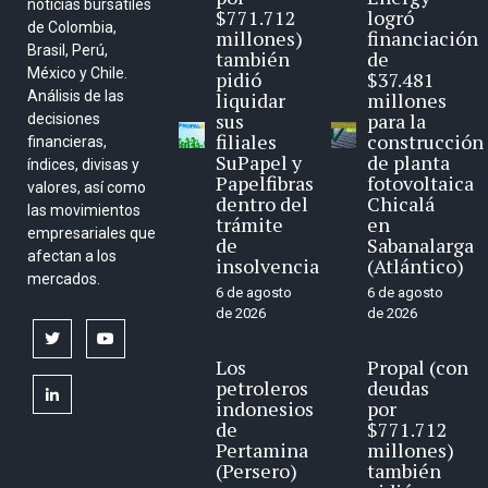
noticias bursátiles
$771.712
logró
de Colombia,
millones)
financiación
Brasil, Perú,
también
de
México y Chile.
pidió
$37.481
Análisis de las
liquidar
millones
sus
para la
decisiones
filiales
construcción
financieras,
SuPapel y
de planta
índices, divisas y
Papelfibras
fotovoltaica
valores, así como
dentro del
Chicalá
las movimientos
trámite
en
empresariales que
de
Sabanalarga
afectan a los
insolvencia
(Atlántico)
mercados.
6 de agosto
6 de agosto
de 2026
de 2026
twitter
youtube
Los
Propal (con
petroleros
deudas
linkedin
indonesios
por
de
$771.712
Pertamina
millones)
(Persero)
también