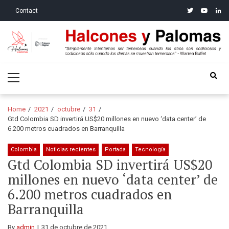
Skip
Skip
twitter
youtube
linke
Contact
to
to
navigation
content
Halcones y Palomas
“Simplemente intentamos ser temerosos cuando los otros son
Primary
codiciosos y codiciosos sólo cuando los demás se muestran
Menu
temerosos”: Warren Buffet
Home
2021
octubre
31
Gtd Colombia SD invertirá US$20 millones en nuevo ‘data center’ de
6.200 metros cuadrados en Barranquilla
Colombia
Noticias recientes
Portada
Tecnología
Gtd Colombia SD invertirá US$20
millones en nuevo ‘data center’ de
6.200 metros cuadrados en
Barranquilla
By
admin
31 de octubre de 2021