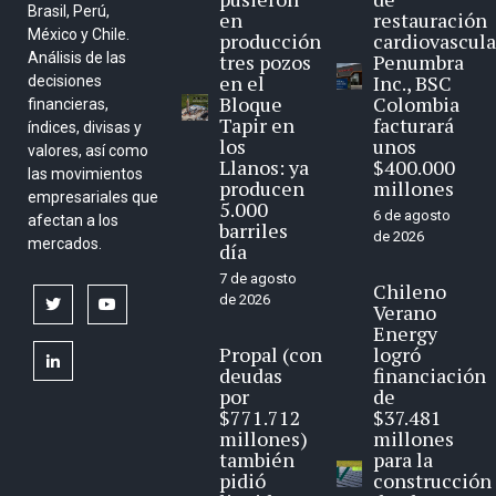
Brasil, Perú,
en
restauración
México y Chile.
producción
cardiovascula
Análisis de las
tres pozos
Penumbra
en el
Inc., BSC
decisiones
Bloque
Colombia
financieras,
Tapir en
facturará
índices, divisas y
los
unos
valores, así como
Llanos: ya
$400.000
las movimientos
producen
millones
empresariales que
5.000
6 de agosto
afectan a los
barriles
de 2026
mercados.
día
7 de agosto
Chileno
de 2026
twitter
youtube
Verano
Energy
Propal (con
logró
linkedin
deudas
financiación
por
de
$771.712
$37.481
millones)
millones
también
para la
pidió
construcción