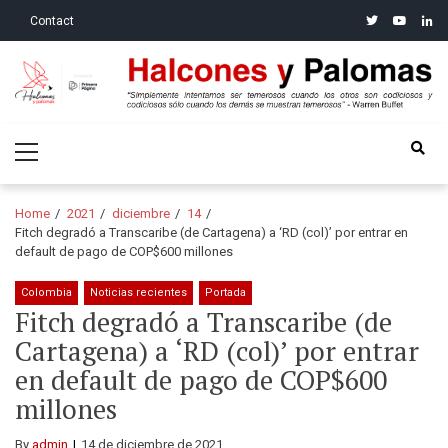
Skip
Skip
twitter
youtube
linke
Contact
to
to
navigation
content
Halcones y Palomas
“Simplemente intentamos ser temerosos cuando los otros son
Primary
codiciosos y codiciosos sólo cuando los demás se muestran
Menu
temerosos”: Warren Buffet
Home
2021
diciembre
14
Fitch degradó a Transcaribe (de Cartagena) a ‘RD (col)’ por entrar en
default de pago de COP$600 millones
Colombia
Noticias recientes
Portada
Fitch degradó a Transcaribe (de
Cartagena) a ‘RD (col)’ por entrar
en default de pago de COP$600
millones
By
admin
14 de diciembre de 2021