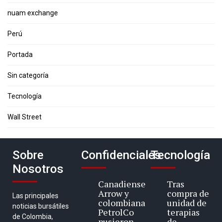
nuam exchange
Perú
Portada
Sin categoría
Tecnología
Wall Street
Sobre
Confidenciales
Tecnología
Nosotros
Canadiense
Tras
Arrow y
compra de
Las principales
colombiana
unidad de
noticias bursátiles
PetrolCo
terapias
de Colombia,
pusieron
de