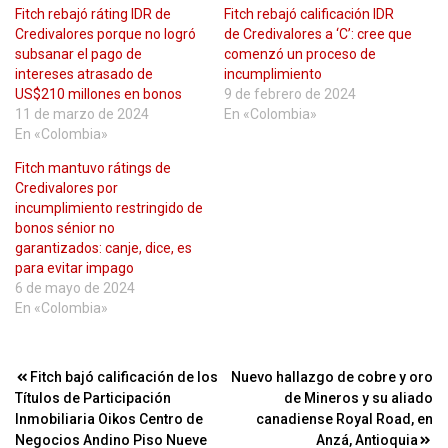
Fitch rebajó ráting IDR de
Fitch rebajó calificación IDR
Credivalores porque no logró
de Credivalores a ‘C’: cree que
subsanar el pago de
comenzó un proceso de
intereses atrasado de
incumplimiento
US$210 millones en bonos
9 de febrero de 2024
11 de marzo de 2024
En «Colombia»
En «Colombia»
Fitch mantuvo rátings de
Credivalores por
incumplimiento restringido de
bonos sénior no
garantizados: canje, dice, es
para evitar impago
6 de mayo de 2024
En «Colombia»
Navegación
Fitch bajó calificación de los
Nuevo hallazgo de cobre y oro
Títulos de Participación
de Mineros y su aliado
de
Inmobiliaria Oikos Centro de
canadiense Royal Road, en
entradas
Negocios Andino Piso Nueve
Anzá, Antioquia