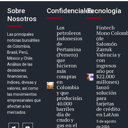
Sobre
Confidenciales
Tecnología
Nosotros
Los
Fintech
petroleros
Mono Colomb
Las principales
indonesios
(de
noticias bursátiles
de
Salomón
de Colombia,
Pertamina
Zarruk
Brasil, Perú,
(Persero)
Valencia y
México y Chile.
que
con
Análisis de las
hicieron
ingresos
más
año por
decisiones
compras
$22.000
financieras,
en
millones)
índices, divisas y
Colombia
lanzó
valores, así como
y que
solución
las movimientos
producirán
para
empresariales que
40.000
tarjetas
afectan a los
barriles
de crédito
mercados.
día de
en LatAm
crudo y
5 de agosto
gas en el
de 2026
twitter
youtube