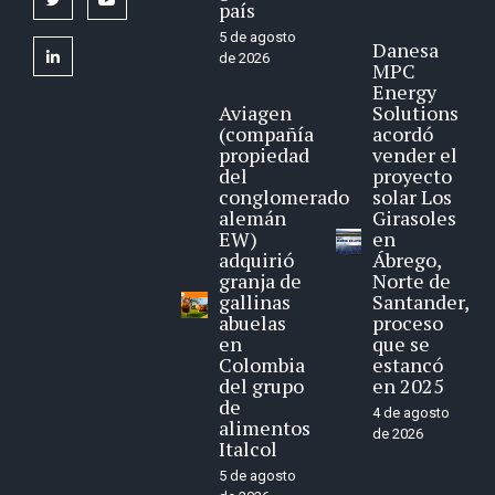
país
5 de agosto
Danesa
linkedin
de 2026
MPC
Energy
Aviagen
Solutions
(compañía
acordó
propiedad
vender el
del
proyecto
conglomerado
solar Los
alemán
Girasoles
EW)
en
adquirió
Ábrego,
granja de
Norte de
gallinas
Santander,
abuelas
proceso
en
que se
Colombia
estancó
del grupo
en 2025
de
4 de agosto
alimentos
de 2026
Italcol
5 de agosto