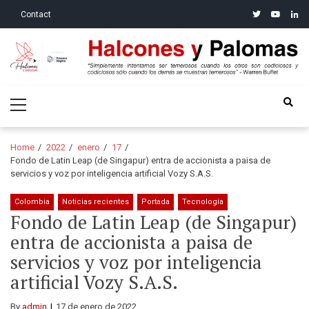
Skip
Skip
twitter
youtube
linke
Contact
to
to
navigation
content
Halcones y Palomas
“Simplemente intentamos ser temerosos cuando los otros son
Primary
codiciosos y codiciosos sólo cuando los demás se muestran
Menu
temerosos”: Warren Buffet
Home
2022
enero
17
Fondo de Latin Leap (de Singapur) entra de accionista a paisa de
servicios y voz por inteligencia artificial Vozy S.A.S.
Colombia
Noticias recientes
Portada
Tecnología
Fondo de Latin Leap (de Singapur)
entra de accionista a paisa de
servicios y voz por inteligencia
artificial Vozy S.A.S.
By
admin
17 de enero de 2022