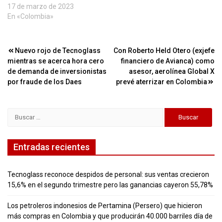
17 de marzo de 2023
En «Colombia»
Navegación
Nuevo rojo de Tecnoglass
Con Roberto Held Otero (exjefe
mientras se acerca hora cero
financiero de Avianca) como
de
de demanda de inversionistas
asesor, aerolínea Global X
entradas
por fraude de los Daes
prevé aterrizar en Colombia
Buscar:
Entradas recientes
Tecnoglass reconoce despidos de personal: sus ventas crecieron
15,6% en el segundo trimestre pero las ganancias cayeron 55,78%
Los petroleros indonesios de Pertamina (Persero) que hicieron
más compras en Colombia y que producirán 40.000 barriles día de