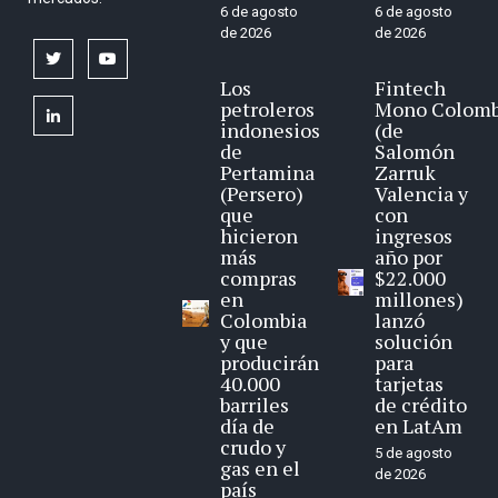
6 de agosto
6 de agosto
de 2026
de 2026
twitter
youtube
Los
Fintech
petroleros
Mono Colomb
linkedin
indonesios
(de
de
Salomón
Pertamina
Zarruk
(Persero)
Valencia y
que
con
hicieron
ingresos
más
año por
compras
$22.000
en
millones)
Colombia
lanzó
y que
solución
producirán
para
40.000
tarjetas
barriles
de crédito
día de
en LatAm
crudo y
5 de agosto
gas en el
de 2026
país