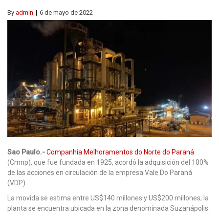
By
admin
6 de mayo de 2022
Sao Paulo.-
Companhia Melhoramentos do Norte do Paraná
(Cmnp), que fue fundada en 1925, acordó la adquisición del 100%
de las acciones en circulación de la empresa Vale Do Paraná
(VDP).
La movida se estima entre US$140 millones y US$200 millones; la
planta se encuentra ubicada en la zona denominada Suzanápolis.