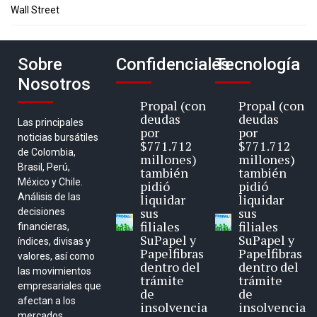
Wall Street
Sobre
Confidenciales
Tecnología
Nosotros
Propal (con
Propal (con
deudas
deudas
Las principales
por
por
noticias bursátiles
$771.712
$771.712
de Colombia,
millones)
millones)
Brasil, Perú,
también
también
México y Chile.
pidió
pidió
Análisis de las
liquidar
liquidar
sus
sus
decisiones
filiales
filiales
financieras,
SuPapel y
SuPapel y
índices, divisas y
Papelfibras
Papelfibras
valores, así como
dentro del
dentro del
las movimientos
trámite
trámite
empresariales que
de
de
afectan a los
insolvencia
insolvencia
mercados.