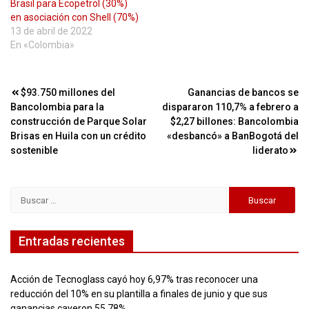
Brasil para Ecopetrol (30%)
en asociación con Shell (70%)
13 de abril de 2022
En «Colombia»
Navegación
$93.750 millones del
Ganancias de bancos se
Bancolombia para la
dispararon 110,7% a febrero a
de
construcción de Parque Solar
$2,27 billones: Bancolombia
entradas
Brisas en Huila con un crédito
«desbancó» a BanBogotá del
sostenible
liderato
Buscar:
Entradas recientes
Acción de Tecnoglass cayó hoy 6,97% tras reconocer una
reducción del 10% en su plantilla a finales de junio y que sus
ganancias cayeron 55,78%