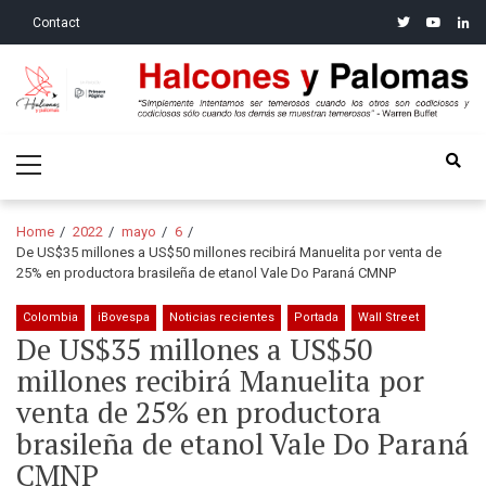
Skip
Skip
twitter
youtube
linke
Contact
to
to
navigation
content
Halcones y Palomas
“Simplemente intentamos ser temerosos cuando los otros son
Primary
codiciosos y codiciosos sólo cuando los demás se muestran
Menu
temerosos”: Warren Buffet
Home
2022
mayo
6
De US$35 millones a US$50 millones recibirá Manuelita por venta de
25% en productora brasileña de etanol Vale Do Paraná CMNP
Colombia
iBovespa
Noticias recientes
Portada
Wall Street
De US$35 millones a US$50
millones recibirá Manuelita por
venta de 25% en productora
brasileña de etanol Vale Do Paraná
CMNP