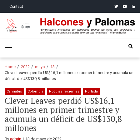
Skip
Skip
twitter
youtube
linke
Contact
to
to
navigation
content
Halcones y Palomas
“Simplemente intentamos ser temerosos cuando los otros son
Primary
codiciosos y codiciosos sólo cuando los demás se muestran
Menu
temerosos”: Warren Buffet
Home
2022
mayo
13
Clever Leaves perdió US$16,1 millones en primer trimestre y acumula un
déficit de US$130,8 millones
Cannabis
Colombia
Noticias recientes
Portada
Clever Leaves perdió US$16,1
millones en primer trimestre y
acumula un déficit de US$130,8
millones
By
admin
13 de mayo de 2022