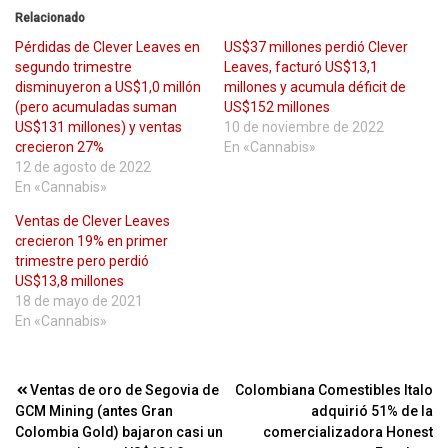
Relacionado
Pérdidas de Clever Leaves en
US$37 millones perdió Clever
segundo trimestre
Leaves, facturó US$13,1
disminuyeron a US$1,0 millón
millones y acumula déficit de
(pero acumuladas suman
US$152 millones
US$131 millones) y ventas
10 de noviembre de 2022
crecieron 27%
En «Cannabis»
12 de agosto de 2022
En «Cannabis»
Ventas de Clever Leaves
crecieron 19% en primer
trimestre pero perdió
US$13,8 millones
18 de mayo de 2021
En «Cannabis»
Navegación
Ventas de oro de Segovia de
Colombiana Comestibles Italo
GCM Mining (antes Gran
adquirió 51% de la
de
Colombia Gold) bajaron casi un
comercializadora Honest