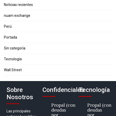
Noticias recientes
nuam exchange
Perú
Portada
Sin categoría
Tecnología
Wall Street
Sobre
Confidenciales
Tecnología
Nosotros
Propal (con
Propal (con
deudas
deudas
Las principales
por
por