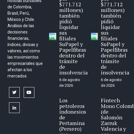
noticias bursátiles
$771.712
$771.712
de Colombia,
millones)
millones)
Brasil, Perú,
también
también
México y Chile.
pidió
pidió
Análisis de las
liquidar
liquidar
sus
sus
decisiones
filiales
filiales
financieras,
SuPapel y
SuPapel y
índices, divisas y
Papelfibras
Papelfibras
valores, así como
dentro del
dentro del
las movimientos
trámite
trámite
empresariales que
de
de
afectan a los
insolvencia
insolvencia
mercados.
6 de agosto
6 de agosto
de 2026
de 2026
twitter
youtube
Los
Fintech
petroleros
Mono Colomb
linkedin
indonesios
(de
de
Salomón
Pertamina
Zarruk
(Persero)
Valencia y