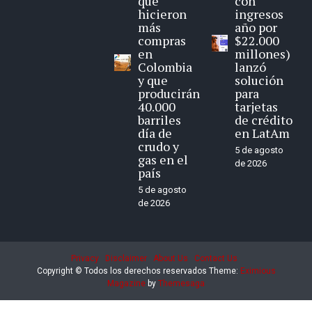
que
con
hicieron
ingresos
más
año por
compras
$22.000
en
millones)
Colombia
lanzó
y que
solución
producirán
para
40.000
tarjetas
barriles
de crédito
día de
en LatAm
crudo y
5 de agosto
gas en el
de 2026
país
5 de agosto
de 2026
Privacy
Disclaimer
About Us
Contact Us
Copyright © Todos los derechos reservados
Theme:
Eximious
Magazine
by
Themesaga