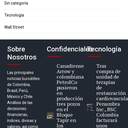
Sin categoría
Tecnología
Wall Street
Sobre
Confidenciales
Tecnología
Nosotros
Canadiense
Tras
Arrow y
compra de
Las principales
colombiana
unidad de
noticias bursátiles
PetrolCo
terapias
de Colombia,
pusieron
de
Brasil, Perú,
en
restauración
México y Chile.
producción
cardiovascula
Análisis de las
tres pozos
Penumbra
en el
Inc., BSC
decisiones
Bloque
Colombia
financieras,
Tapir en
facturará
índices, divisas y
los
unos
valores, así como