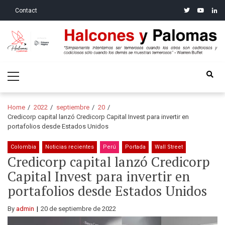
Skip
Skip
twitter
youtube
linke
Contact
to
to
navigation
content
Halcones y Palomas
“Simplemente intentamos ser temerosos cuando los otros son
Primary
codiciosos y codiciosos sólo cuando los demás se muestran
Menu
temerosos”: Warren Buffet
Home
2022
septiembre
20
Credicorp capital lanzó Credicorp Capital Invest para invertir en
portafolios desde Estados Unidos
Colombia
Noticias recientes
Perú
Portada
Wall Street
Credicorp capital lanzó Credicorp
Capital Invest para invertir en
portafolios desde Estados Unidos
By
admin
20 de septiembre de 2022