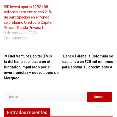
BID Invest aportó $192.408
millones para entrar con 21%
de participación en el fondo
colombiano Credicorp Capital
Privado Deuda Privada I
9 de marzo de 2023
En «Colombia»
Navegación
Fuel Venture Capital (FVC) –
Banco Falabella Colombia se
la del lema «centrado en el
capitaliza en $20 mil millones
de
fundador, impulsado por el
para apoyar su crecimiento
entradas
inversionista» – nuevo socio de
Merqueo
Buscar:
Entradas recientes