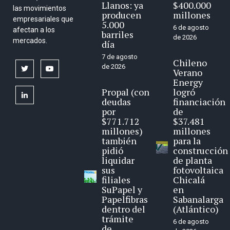
Llanos: ya
$400.000
las movimientos
producen
millones
empresariales que
5.000
6 de agosto
afectan a los
barriles
de 2026
mercados.
día
7 de agosto
Chileno
de 2026
twitter
youtube
Verano
Energy
Propal (con
logró
linkedin
deudas
financiación
por
de
$771.712
$37.481
millones)
millones
también
para la
pidió
construcción
liquidar
de planta
sus
fotovoltaica
filiales
Chicalá
SuPapel y
en
Papelfibras
Sabanalarga
dentro del
(Atlántico)
trámite
6 de agosto
de