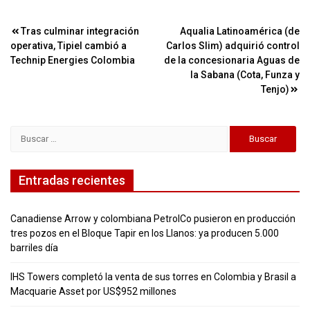
Navegación
Tras culminar integración
Aqualia Latinoamérica (de
operativa, Tipiel cambió a
Carlos Slim) adquirió control
de
Technip Energies Colombia
de la concesionaria Aguas de
entradas
la Sabana (Cota, Funza y
Tenjo)
Buscar:
Entradas recientes
Canadiense Arrow y colombiana PetrolCo pusieron en producción
tres pozos en el Bloque Tapir en los Llanos: ya producen 5.000
barriles día
IHS Towers completó la venta de sus torres en Colombia y Brasil a
Macquarie Asset por US$952 millones