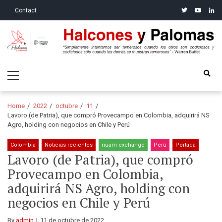
Skip
Skip
twitter
youtube
linke
Contact
to
to
navigation
content
Halcones y Palomas
“Simplemente intentamos ser temerosos cuando los otros son
Primary
codiciosos y codiciosos sólo cuando los demás se muestran
Menu
temerosos”: Warren Buffet
Home
2022
octubre
11
Lavoro (de Patria), que compró Provecampo en Colombia, adquirirá NS
Agro, holding con negocios en Chile y Perú
Colombia
Noticias recientes
nuam exchange
Perú
Portada
Lavoro (de Patria), que compró
Provecampo en Colombia,
adquirirá NS Agro, holding con
negocios en Chile y Perú
By
admin
11 de octubre de 2022