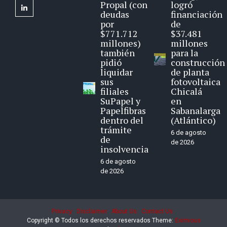
Propal (con
logró
linkedin
deudas
financiación
por
de
$771.712
$37.481
millones)
millones
también
para la
pidió
construcción
liquidar
de planta
sus
fotovoltaica
filiales
Chicalá
SuPapel y
en
Papelfibras
Sabanalarga
dentro del
(Atlántico)
trámite
6 de agosto
de
de 2026
insolvencia
6 de agosto
de 2026
Privacy
Disclaimer
About Us
Contact Us
Copyright © Todos los derechos reservados
Theme:
Eximious