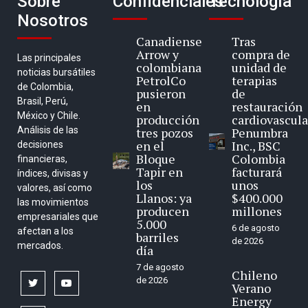
Sobre
Confidenciales
Tecnología
Nosotros
Canadiense
Tras
Arrow y
compra de
Las principales
colombiana
unidad de
noticias bursátiles
PetrolCo
terapias
de Colombia,
pusieron
de
Brasil, Perú,
en
restauración
México y Chile.
producción
cardiovascula
Análisis de las
tres pozos
Penumbra
en el
Inc., BSC
decisiones
Bloque
Colombia
financieras,
Tapir en
facturará
índices, divisas y
los
unos
valores, así como
Llanos: ya
$400.000
las movimientos
producen
millones
empresariales que
5.000
6 de agosto
afectan a los
barriles
de 2026
mercados.
día
7 de agosto
Chileno
de 2026
twitter
youtube
Verano
Energy