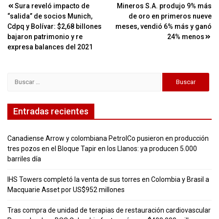
Navegación
Sura reveló impacto de
Mineros S.A. produjo 9% más
“salida” de socios Munich,
de oro en primeros nueve
de
Cdpq y Bolívar: $2,68 billones
meses, vendió 6% más y ganó
entradas
bajaron patrimonio y re
24% menos
expresa balances del 2021
Buscar:
Entradas recientes
Canadiense Arrow y colombiana PetrolCo pusieron en producción
tres pozos en el Bloque Tapir en los Llanos: ya producen 5.000
barriles día
IHS Towers completó la venta de sus torres en Colombia y Brasil a
Macquarie Asset por US$952 millones
Tras compra de unidad de terapias de restauración cardiovascular