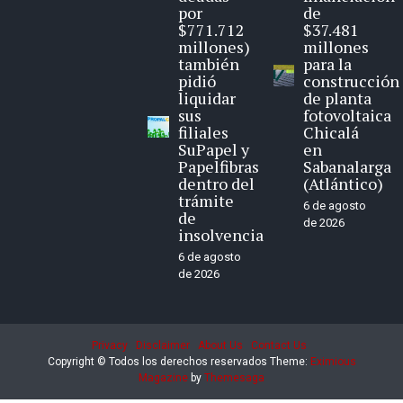
por
de
$771.712
$37.481
millones)
millones
también
para la
pidió
construcción
liquidar
de planta
sus
fotovoltaica
filiales
Chicalá
SuPapel y
en
Papelfibras
Sabanalarga
dentro del
(Atlántico)
trámite
6 de agosto
de
de 2026
insolvencia
6 de agosto
de 2026
Privacy
Disclaimer
About Us
Contact Us
Copyright © Todos los derechos reservados
Theme:
Eximious
Magazine
by
Themesaga