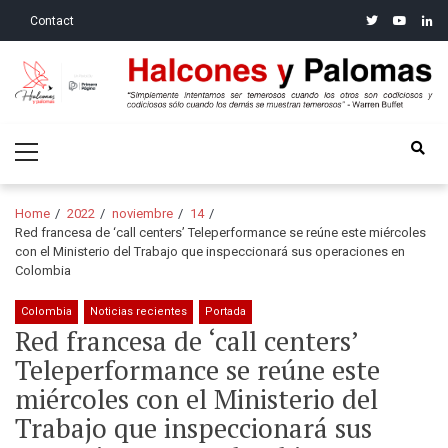
Skip
Skip
twitter
youtube
linke
Contact
to
to
navigation
content
Halcones y Palomas
“Simplemente intentamos ser temerosos cuando los otros son
Primary
codiciosos y codiciosos sólo cuando los demás se muestran
Menu
temerosos”: Warren Buffet
Home
2022
noviembre
14
Red francesa de ‘call centers’ Teleperformance se reúne este miércoles
con el Ministerio del Trabajo que inspeccionará sus operaciones en
Colombia
Colombia
Noticias recientes
Portada
Red francesa de ‘call centers’
Teleperformance se reúne este
miércoles con el Ministerio del
Trabajo que inspeccionará sus