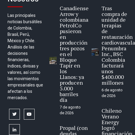
Canadiense
Tras
Arrow y
compra de
Las principales
colombiana
unidad de
noticias bursátiles
PetrolCo
terapias
de Colombia,
pusieron
de
Brasil, Perú,
en
restauración
México y Chile.
producción
cardiovascula
Análisis de las
tres pozos
Penumbra
en el
Inc., BSC
decisiones
Bloque
Colombia
financieras,
Tapir en
facturará
índices, divisas y
los
unos
valores, así como
Llanos: ya
$400.000
las movimientos
producen
millones
empresariales que
5.000
6 de agosto
afectan a los
barriles
de 2026
mercados.
día
7 de agosto
Chileno
de 2026
twitter
youtube
Verano
Energy
Propal (con
logró
linkedin
deudas
financiación