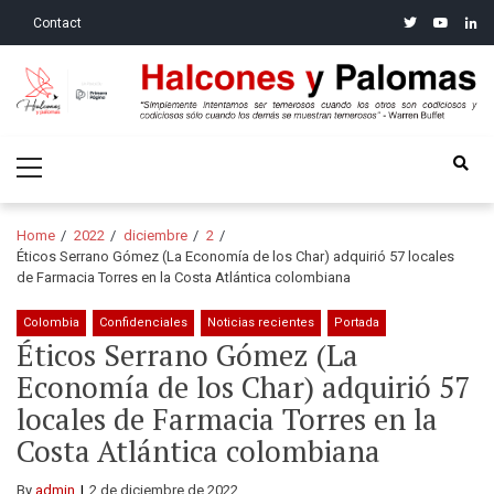
Skip
Skip
twitter
youtube
linke
Contact
to
to
navigation
content
Halcones y Palomas
“Simplemente intentamos ser temerosos cuando los otros son
Primary
codiciosos y codiciosos sólo cuando los demás se muestran
Menu
temerosos”: Warren Buffet
Home
2022
diciembre
2
Éticos Serrano Gómez (La Economía de los Char) adquirió 57 locales
de Farmacia Torres en la Costa Atlántica colombiana
Colombia
Confidenciales
Noticias recientes
Portada
Éticos Serrano Gómez (La
Economía de los Char) adquirió 57
locales de Farmacia Torres en la
Costa Atlántica colombiana
By
admin
2 de diciembre de 2022