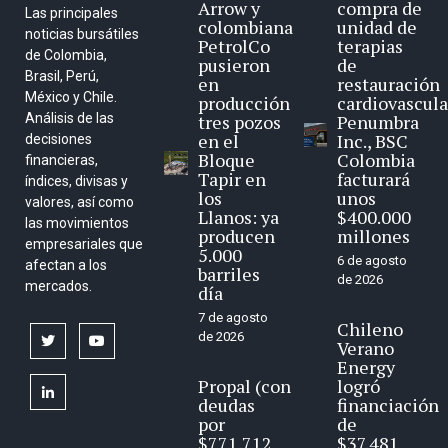
Arrow y
compra de
Las principales
colombiana
unidad de
noticias bursátiles
PetrolCo
terapias
de Colombia,
pusieron
de
Brasil, Perú,
en
restauración
México y Chile.
producción
cardiovascula
Análisis de las
tres pozos
Penumbra
en el
Inc., BSC
decisiones
Bloque
Colombia
financieras,
Tapir en
facturará
índices, divisas y
los
unos
valores, así como
Llanos: ya
$400.000
las movimientos
producen
millones
empresariales que
5.000
6 de agosto
afectan a los
barriles
de 2026
mercados.
día
7 de agosto
Chileno
de 2026
twitter
youtube
Verano
Energy
Propal (con
logró
linkedin
deudas
financiación
por
de
$771.712
$37.481