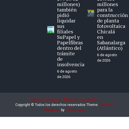
millones)
millones
también
para la
pidió
construcción
liquidar
de planta
sus
fotovoltaica
filiales
Chicalá
SuPapel y
en
Papelfibras
Sabanalarga
dentro del
(Atlántico)
trámite
6 de agosto
de
de 2026
insolvencia
6 de agosto
de 2026
Privacy
Disclaimer
About Us
Contact Us
Copyright © Todos los derechos reservados
Theme:
Eximious
Magazine
by
Themesaga