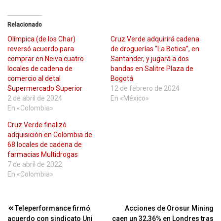
Relacionado
Olímpica (de los Char)
Cruz Verde adquirirá cadena
reversó acuerdo para
de droguerías “La Botica”, en
comprar en Neiva cuatro
Santander, y jugará a dos
locales de cadena de
bandas en Salitre Plaza de
comercio al detal
Bogotá
Supermercado Superior
12 de febrero de 2024
2 de abril de 2024
En «México»
En «Colombia»
Cruz Verde finalizó
adquisición en Colombia de
68 locales de cadena de
farmacias Multidrogas
7 de abril de 2022
En «Colombia»
Navegación
Teleperformance firmó
Acciones de Orosur Mining
acuerdo con sindicato Uni
caen un 32,36% en Londres tras