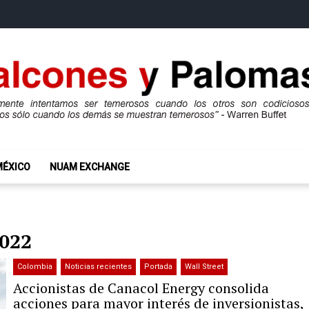
mas
ros son codiciosos y codiciosos sólo cuando los demás se muestran te
MÉXICO
NUAM EXCHANGE
2022
Colombia
Noticias recientes
Portada
Wall Street
Accionistas de Canacol Energy consolida
acciones para mayor interés de inversionistas,