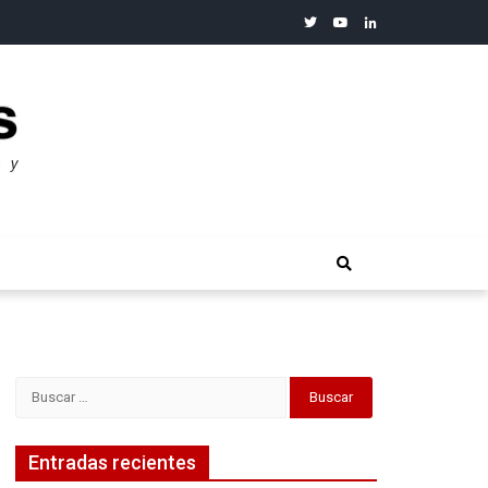
twitter
youtube
linkedin
merosos”: Warren Buffet
Buscar:
Entradas recientes