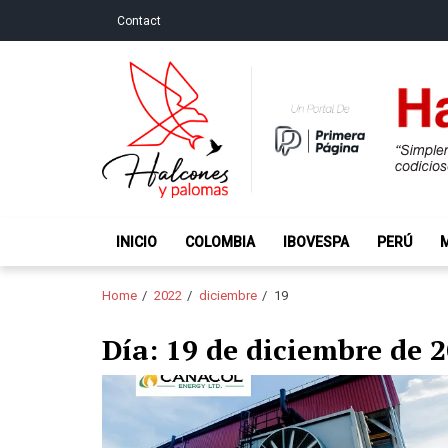
Skip
Skip
Contact
to
to
navigation
content
Halcones y Palo
“Simplemente intentamos ser temerosos cuando los ot
INICIO
COLOMBIA
IBOVESPA
PERÚ
Home
2022
diciembre
19
Día:
19 de diciembre de 