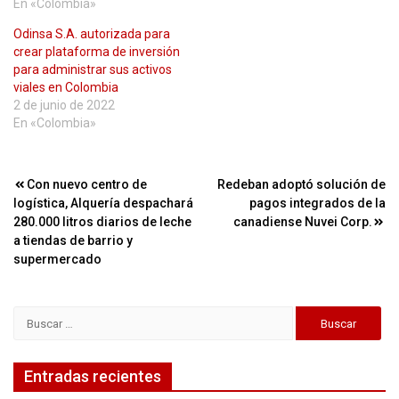
En «Colombia»
Odinsa S.A. autorizada para
crear plataforma de inversión
para administrar sus activos
viales en Colombia
2 de junio de 2022
En «Colombia»
Navegación
Con nuevo centro de
Redeban adoptó solución de
logística, Alquería despachará
pagos integrados de la
de
280.000 litros diarios de leche
canadiense Nuvei Corp.
entradas
a tiendas de barrio y
supermercado
Buscar:
Entradas recientes