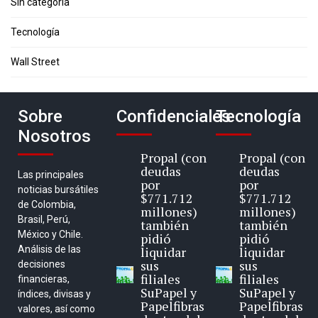
Sin categoría
Tecnología
Wall Street
Sobre
Confidenciales
Tecnología
Nosotros
Propal (con
Propal (con
deudas
deudas
Las principales
por
por
noticias bursátiles
$771.712
$771.712
de Colombia,
millones)
millones)
Brasil, Perú,
también
también
México y Chile.
pidió
pidió
Análisis de las
liquidar
liquidar
sus
sus
decisiones
filiales
filiales
financieras,
SuPapel y
SuPapel y
índices, divisas y
Papelfibras
Papelfibras
valores, así como