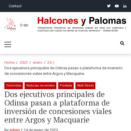
Skip
Skip
twitter
youtube
linke
Contact
to
to
navigation
content
Halcones y Palomas
“Simplemente intentamos ser temerosos cuando los otros son
Primary
codiciosos y codiciosos sólo cuando los demás se muestran
Menu
temerosos”: Warren Buffet
Home
2023
enero
24
Dos ejecutivos principales de Odinsa pasan a plataforma de inversión
de concesiones viales entre Argos y Macquarie
Colombia
Noticias recientes
Portada
Wall Street
Dos ejecutivos principales de
Odinsa pasan a plataforma de
inversión de concesiones viales
entre Argos y Macquarie
By
admin
24 de enero de 2023