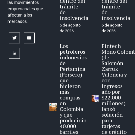
dentro del
dentro del
las movimientos
trámite
trámite
empresariales que
de
de
afectan a los
insolvencia
insolvencia
mercados.
6 de agosto
6 de agosto
de 2026
de 2026
twitter
youtube
Los
Fintech
petroleros
Mono Colomb
linkedin
indonesios
(de
de
Salomón
Pertamina
Zarruk
(Persero)
Valencia y
que
con
hicieron
ingresos
más
año por
compras
$22.000
en
millones)
Colombia
lanzó
y que
solución
producirán
para
40.000
tarjetas
barriles
de crédito