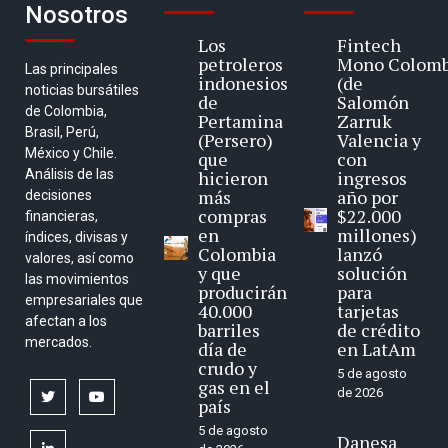
Nosotros
Los
Fintech
petroleros
Mono Colomb
Las principales
indonesios
(de
noticias bursátiles
de
Salomón
de Colombia,
Pertamina
Zarruk
Brasil, Perú,
(Persero)
Valencia y
México y Chile.
que
con
Análisis de las
hicieron
ingresos
más
año por
decisiones
compras
$22.000
financieras,
en
millones)
índices, divisas y
Colombia
lanzó
valores, así como
y que
solución
las movimientos
producirán
para
empresariales que
40.000
tarjetas
afectan a los
barriles
de crédito
mercados.
día de
en LatAm
crudo y
5 de agosto
gas en el
de 2026
twitter
youtube
país
5 de agosto
Danesa
linkedin