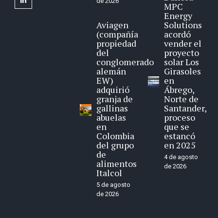
de 2026
MPC
Energy
Aviagen
Solutions
(compañía
acordó
propiedad
vender el
del
proyecto
conglomerado
solar Los
alemán
Girasoles
EW)
en
adquirió
Ábrego,
granja de
Norte de
gallinas
Santander,
abuelas
proceso
en
que se
Colombia
estancó
del grupo
en 2025
de
4 de agosto
alimentos
de 2026
Italcol
5 de agosto
de 2026