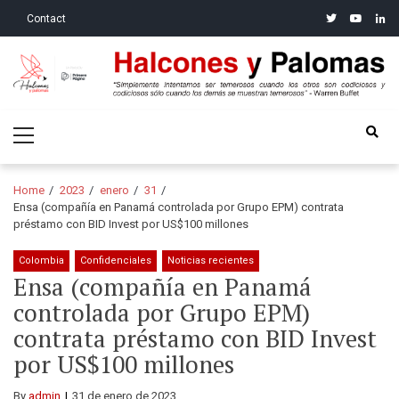
Skip
Skip
twitter
youtube
linke
Contact
to
to
navigation
content
Halcones y Palomas
“Simplemente intentamos ser temerosos cuando los otros son
Primary
codiciosos y codiciosos sólo cuando los demás se muestran
Menu
temerosos”: Warren Buffet
Home
2023
enero
31
Ensa (compañía en Panamá controlada por Grupo EPM) contrata
préstamo con BID Invest por US$100 millones
Colombia
Confidenciales
Noticias recientes
Ensa (compañía en Panamá
controlada por Grupo EPM)
contrata préstamo con BID Invest
por US$100 millones
By
admin
31 de enero de 2023