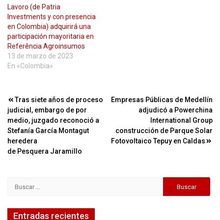
Lavoro (de Patria
Investments y con presencia
en Colombia) adquirirá una
participación mayoritaria en
Referência Agroinsumos
13 de marzo de 2023
En «Colombia»
Navegación
Tras siete años de proceso
Empresas Públicas de Medellín
judicial, embargo de por
adjudicó a Powerchina
de
medio, juzgado reconoció a
International Group
entradas
Stefanía García Montagut
construcción de Parque Solar
heredera
Fotovoltaico Tepuy en Caldas
de Pesquera Jaramillo
Buscar:
Entradas recientes