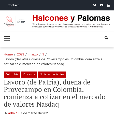
Skip
Skip
twitter
youtube
linke
Contact
to
to
navigation
content
Halcones y Palomas
“Simplemente intentamos ser temerosos cuando los otros son
Primary
codiciosos y codiciosos sólo cuando los demás se muestran
Menu
temerosos”: Warren Buffet
Home
2023
marzo
1
Lavoro (de Patria), dueña de Provecampo en Colombia, comienza a
cotizar en el mercado de valores Nasdaq
Colombia
iBovespa
Noticias recientes
Lavoro (de Patria), dueña de
Provecampo en Colombia,
comienza a cotizar en el mercado
de valores Nasdaq
By
admin
1 de marzo de 2023