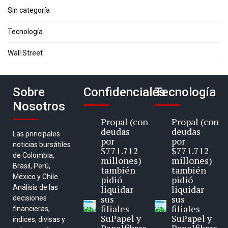
Sin categoría
Tecnología
Wall Street
Sobre
Confidenciales
Tecnología
Nosotros
Propal (con
Propal (con
deudas
deudas
Las principales
por
por
noticias bursátiles
$771.712
$771.712
de Colombia,
millones)
millones)
Brasil, Perú,
también
también
México y Chile.
pidió
pidió
Análisis de las
liquidar
liquidar
sus
sus
decisiones
filiales
filiales
financieras,
SuPapel y
SuPapel y
índices, divisas y