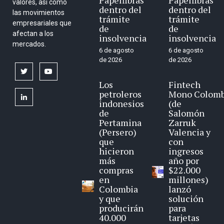
Papelfibras
Papelfibras
valores, así como
dentro del
dentro del
las movimientos
trámite
trámite
empresariales que
de
de
afectan a los
insolvencia
insolvencia
mercados.
6 de agosto
6 de agosto
de 2026
de 2026
twitter
youtube
Los
Fintech
petroleros
Mono Colomb
linkedin
indonesios
(de
de
Salomón
Pertamina
Zarruk
(Persero)
Valencia y
que
con
hicieron
ingresos
más
año por
compras
$22.000
en
millones)
Colombia
lanzó
y que
solución
producirán
para
40.000
tarjetas