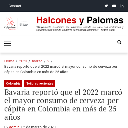
Skip
Skip
twitter
youtube
linke
Contact
to
to
navigation
content
Halcones y Palomas
“Simplemente intentamos ser temerosos cuando los otros son
Primary
codiciosos y codiciosos sólo cuando los demás se muestran
Menu
temerosos”: Warren Buffet
Home
2023
marzo
2
Bavaria reportó que el 2022 marcó el mayor consumo de cerveza per
cápita en Colombia en más de 25 años
Colombia
Noticias recientes
Bavaria reportó que el 2022 marcó
el mayor consumo de cerveza per
cápita en Colombia en más de 25
años
By
admin
2 de marzo de 2023