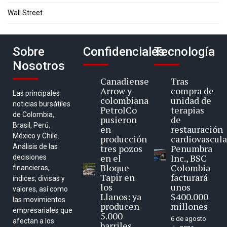
Wall Street
Sobre
Confidenciales
Tecnología
Nosotros
Canadiense
Tras
Arrow y
compra de
Las principales
colombiana
unidad de
noticias bursátiles
PetrolCo
terapias
de Colombia,
pusieron
de
Brasil, Perú,
en
restauración
México y Chile.
producción
cardiovascula
Análisis de las
tres pozos
Penumbra
en el
Inc., BSC
decisiones
Bloque
Colombia
financieras,
Tapir en
facturará
índices, divisas y
los
unos
valores, así como
Llanos: ya
$400.000
las movimientos
producen
millones
empresariales que
5.000
6 de agosto
afectan a los
barriles