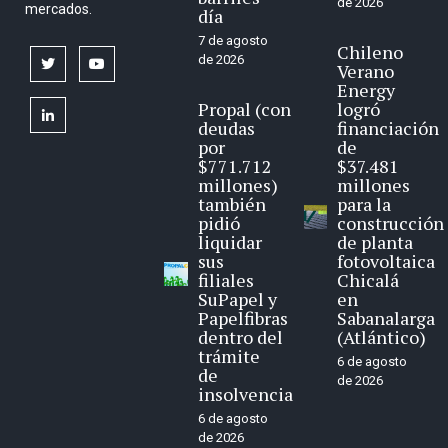
de 2026
mercados.
día
7 de agosto
Chileno
de 2026
twitter
youtube
Verano
Energy
Propal (con
logró
linkedin
deudas
financiación
por
de
$771.712
$37.481
millones)
millones
también
para la
pidió
construcción
liquidar
de planta
sus
fotovoltaica
filiales
Chicalá
SuPapel y
en
Papelfibras
Sabanalarga
dentro del
(Atlántico)
trámite
6 de agosto
de
de 2026
insolvencia
6 de agosto
de 2026