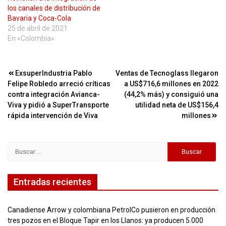
los canales de distribución de
Bavaria y Coca-Cola
25 de abril de 2021
En «Colombia»
Navegación
ExsuperIndustria Pablo
Ventas de Tecnoglass llegaron
Felipe Robledo arreció críticas
a US$716,6 millones en 2022
de
contra integración Avianca-
(44,2% más) y consiguió una
entradas
Viva y pidió a SuperTransporte
utilidad neta de US$156,4
rápida intervención de Viva
millones
Buscar:
Entradas recientes
Canadiense Arrow y colombiana PetrolCo pusieron en producción
tres pozos en el Bloque Tapir en los Llanos: ya producen 5.000