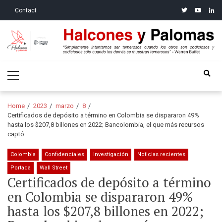
Skip
Skip
twitter
youtube
linke
Contact
to
to
navigation
content
Halcones y Palomas
“Simplemente intentamos ser temerosos cuando los otros son
Primary
codiciosos y codiciosos sólo cuando los demás se muestran
Menu
temerosos”: Warren Buffet
Home
2023
marzo
8
Certificados de depósito a término en Colombia se dispararon 49%
hasta los $207,8 billones en 2022; Bancolombia, el que más recursos
captó
Colombia
Confidenciales
Investigación
Noticias recientes
Portada
Wall Street
Certificados de depósito a término
en Colombia se dispararon 49%
hasta los $207,8 billones en 2022;