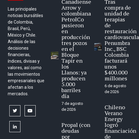
Canadiense
Tras
Arrow y
compra de
Las principales
colombiana
unidad de
noticias bursátiles
PetrolCo
terapias
de Colombia,
pusieron
de
Brasil, Perú,
en
restauración
México y Chile.
producción
cardiovascula
Análisis de las
tres pozos
Penumbra
en el
Inc., BSC
decisiones
Bloque
Colombia
financieras,
Tapir en
facturará
índices, divisas y
los
unos
valores, así como
Llanos: ya
$400.000
las movimientos
producen
millones
empresariales que
5.000
6 de agosto
afectan a los
barriles
de 2026
mercados.
día
7 de agosto
Chileno
de 2026
twitter
youtube
Verano
Energy
Propal (con
logró
linkedin
deudas
financiación
por
de