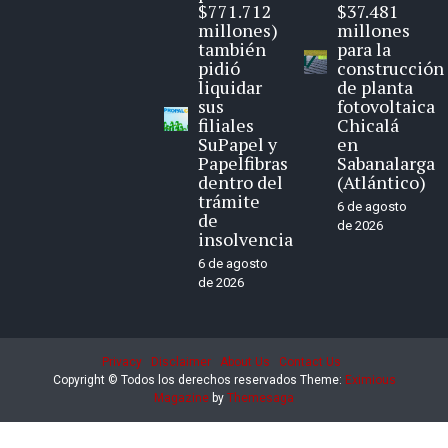
$771.712
$37.481
millones)
millones
también
para la
pidió
construcción
liquidar
de planta
sus
fotovoltaica
filiales
Chicalá
SuPapel y
en
Papelfibras
Sabanalarga
dentro del
(Atlántico)
trámite
6 de agosto
de
de 2026
insolvencia
6 de agosto
de 2026
Privacy
Disclaimer
About Us
Contact Us
Copyright © Todos los derechos reservados
Theme:
Eximious
Magazine
by
Themesaga