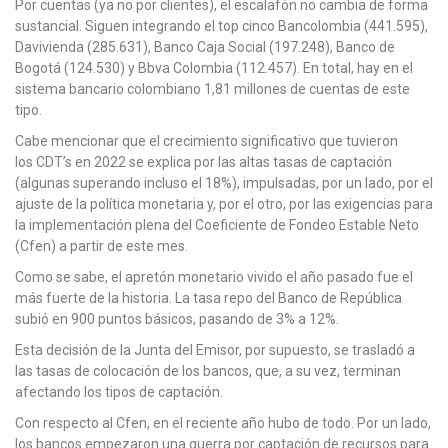
Por cuentas (ya no por clientes), el escalafón no cambia de forma
sustancial. Siguen integrando el top cinco Bancolombia (441.595),
Davivienda (285.631), Banco Caja Social (197.248), Banco de
Bogotá (124.530) y Bbva Colombia (112.457). En total, hay en el
sistema bancario colombiano 1,81 millones de cuentas de este
tipo.
Cabe mencionar que el crecimiento significativo que tuvieron
los CDT’s en 2022 se explica por las altas tasas de captación
(algunas superando incluso el 18%), impulsadas, por un lado, por el
ajuste de la política monetaria y, por el otro, por las exigencias para
la implementación plena del Coeficiente de Fondeo Estable Neto
(Cfen) a partir de este mes.
Como se sabe, el apretón monetario vivido el año pasado fue el
más fuerte de la historia. La tasa repo del Banco de República
subió en 900 puntos básicos, pasando de 3% a 12%.
Esta decisión de la Junta del Emisor, por supuesto, se trasladó a
las tasas de colocación de los bancos, que, a su vez, terminan
afectando los tipos de captación.
Con respecto al Cfen, en el reciente año hubo de todo. Por un lado,
los bancos empezaron una guerra por captación de recursos para