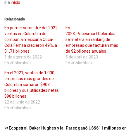
Ir a
inicio
Relacionado
En primer semestre del 2022,
En
ventas en Colombia de
2023, Pricesmart Colombia
compañía mexicana Coca-
se meterá en ránking de
Cola Femsa crecieron 49%, a
empresas que facturan más
$1,71 billones
de $2 billones anuales
1 de agosto de 2022
5 de abril de 2023
En «Colombia»
En «Colombia»
En el 2021, ventas de 1.000
empresas más grandes de
Colombia sumaron $908
billones y sus utilidades netas
$98 billones
22 de junio de 2022
En «Colombia»
Navegación
Ecopetrol, Baker Hughes y la
Parex ganó US$611 millones en