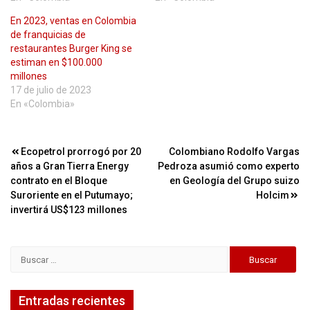
En 2023, ventas en Colombia
de franquicias de
restaurantes Burger King se
estiman en $100.000
millones
17 de julio de 2023
En «Colombia»
Navegación
Ecopetrol prorrogó por 20
Colombiano Rodolfo Vargas
años a Gran Tierra Energy
Pedroza asumió como experto
de
contrato en el Bloque
en Geología del Grupo suizo
entradas
Suroriente en el Putumayo;
Holcim
invertirá US$123 millones
Buscar:
Entradas recientes