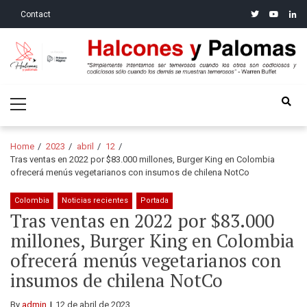
Skip
Skip
twitter
youtube
linke
Contact
to
to
navigation
content
Halcones y Palomas
“Simplemente intentamos ser temerosos cuando los otros son
Primary
codiciosos y codiciosos sólo cuando los demás se muestran
Menu
temerosos”: Warren Buffet
Home
2023
abril
12
Tras ventas en 2022 por $83.000 millones, Burger King en Colombia
ofrecerá menús vegetarianos con insumos de chilena NotCo
Colombia
Noticias recientes
Portada
Tras ventas en 2022 por $83.000
millones, Burger King en Colombia
ofrecerá menús vegetarianos con
insumos de chilena NotCo
By
admin
12 de abril de 2023