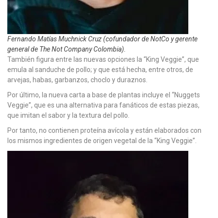
Fernando Matías Muchnick Cruz (cofundador de NotCo y gerente
general de The Not Company Colombia).
También figura entre las nuevas opciones la “King Veggie”, que
emula al sanduche de pollo; y que está hecha, entre otros, de
arvejas, habas, garbanzos, choclo y duraznos.
Por último, la nueva carta a base de plantas incluye el “Nuggets
Veggie”, que es una alternativa para fanáticos de estas piezas,
que imitan el sabor y la textura del pollo.
Por tanto, no contienen proteína avícola y están elaborados con
los mismos ingredientes de origen vegetal de la “King Veggie”.