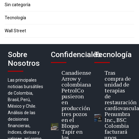
Sin categoría
Tecnología
Wall Street
Sobre
Confidenciales
Tecnología
Nosotros
Canadiense
Tras
Arrow y
compra de
Las principales
colombiana
unidad de
noticias bursátiles
PetrolCo
terapias
de Colombia,
pusieron
de
Brasil, Perú,
en
restauración
México y Chile.
producción
cardiovascula
Análisis de las
tres pozos
Penumbra
en el
Inc., BSC
decisiones
Bloque
Colombia
financieras,
Tapir en
facturará
índices, divisas y
los
unos
valores, así como