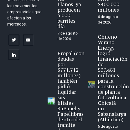
Llanos: ya
$400.000
las movimientos
producen
millones
empresariales que
5.000
6 de agosto
afectan a los
barriles
de 2026
mercados.
día
7 de agosto
Chileno
de 2026
twitter
youtube
Verano
Energy
Propal (con
logró
linkedin
deudas
financiación
por
de
$771.712
$37.481
millones)
millones
también
para la
pidió
construcción
liquidar
de planta
sus
fotovoltaica
filiales
Chicalá
SuPapel y
en
Papelfibras
Sabanalarga
dentro del
(Atlántico)
trámite
6 de agosto