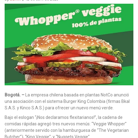
Bogotá. –
La empresa chilena basada en plantas NotCo anunció
una asociación con el sistema Burger King Colombia (firmas Bkal
S.A.S. y Kinco S.A.S.) para ofrecer un nuevo menú verde.
Bajo el eslogan “¡Nos declaramos flexitarianos!”, la cadena de
comidas rápidas agregó tres nuevos menús: “Veggie Whopper”
(anteriormente servido con la hamburguesa de “The Vegetarian
Butcher”); “King Veggie”; y “Nuggets Veggie”.