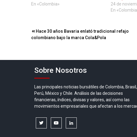
En «Colombia»
24 de noviem
En «Colombia
Navegación
Hace 30 años Bavaria enlató tradicional refajo
colombiano bajo la marca Cola&Pola
de
entradas
Sobre Nosotros
Las principales noticias bursátiles de Colombia, Brasil,
Perú, México y Chile. Análisis de las decisiones
financieras, índices, divisas y valores, así como las
movimientos empresariales que afectan a los merca
twitter
youtube
linkedin