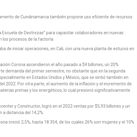
partamento de Cundinamarca también propone uso eficiente de recursos
“La Escuela de Destrezas” para capacitar colaboradores en nuevas
 los procesos de la factoría.
a de iniciar operaciones, en Cali, con una nueva planta de estucos en
ización Corona ascendieron el año pasado a $4 billones, un 20%
uerte demanda del primer semestre; no obstante que en la segunda
specialmente en Estados Unidos y México, que se sintió también en
l 2022. Por otra parte, el aumento de la inflación y el incremento de
aterias primas y los energéticos, lo cual presionó significativamente
nter y Constructor, logró en el 2022 ventas por $5,93 billones y un
n a distancia del 14,2%.
rona creció 2,5%, hasta 18.354, de los cuales 26% son mujeres y el 10%