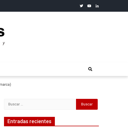
twitter
youtube
linkedin
merosos”: Warren Buffet
amarca)
Buscar:
Entradas recientes