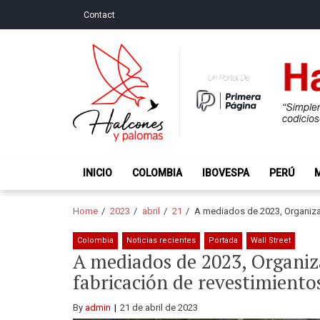
Skip
Skip
Contact
to
to
navigation
content
Halcones y Palo
“Simplemente intentamos ser temerosos cuando los ot
INICIO
COLOMBIA
IBOVESPA
PERÚ
Home
2023
abril
21
A mediados de 2023, Organiza
Colombia
Noticias recientes
Portada
Wall Street
A mediados de 2023, Organiz
fabricación de revestimient
By
admin
21 de abril de 2023