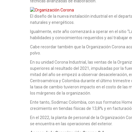
técnicas avanzadas de elaboración.
El diseño de la nueva instalación industrial en el de
naturales y energéticos.
Igualmente, este año co­menzará a operar en el sitio 
habilidades y conocimientos requeridos y así trabajar en
Cabe recordar también que la Organización Corona acab
polvo.
En su unidad Corona Industrial, las ventas de la Organ
superiores al resultado del 2021, impulsadas por la f
mitad del año se empezó a observar desaceleración, e
Centroamérica y Colombia durante el último trimestre de
la tasa de cambio tuvie­ron impacto en el costo de las m
los márgenes de la organización.
Ente tanto, Sodimac Colombia, con sus formatos Homece
crecimien­to en tiendas físicas de 13,8% y en facturació
En el 2022, la planta de personal de la Organización Co
se encuentra en las operaciones del exterior.