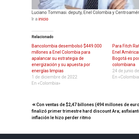
Luciano Tommasi. deputy, Enel Colombia y Centroamér
Ir a
inicio
Relacionado
Bancolombia desembolsó $449.000
Para Fitch Ra
millones a Enel Colombia para
Enel América
apalancar su estrategia de
Bogotá es pos
energización y su apuesta por
colombiana
energías limpias
24 de junio d
1 de diciembre de 2022
En «Colombia
En «Colombia»
Navegación
Con ventas de $2,47 billones (494 millones de eur
finalizó primer trimestre hard discount Ara; asfixiant
de
inflación le hizo perder ritmo
entradas