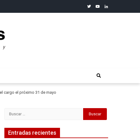
twitter
youtube
linkedin
merosos”: Warren Buffet
 el cargo el próximo 31 de mayo
Buscar:
Entradas recientes