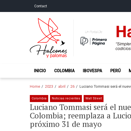
Skip
Skip
Contact
to
to
navigation
content
Halcones y Palo
“Simplemente intentamos ser temerosos cuando los ot
INICIO
COLOMBIA
IBOVESPA
PERÚ
Home
2023
abril
26
Luciano Tommasi será el nuevo
Colombia
Noticias recientes
Wall Street
Luciano Tommasi será el nue
Colombia; reemplaza a Lucio 
próximo 31 de mayo