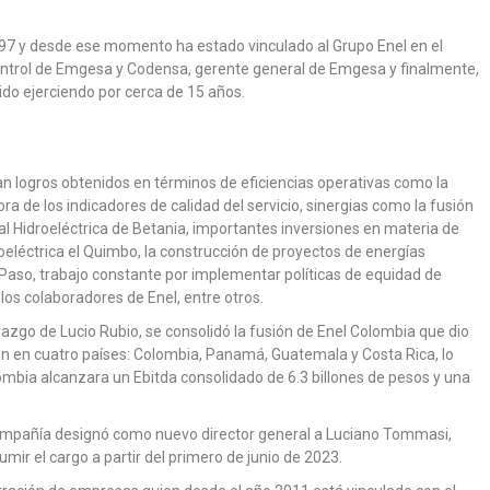
997 y desde ese momento ha estado vinculado al Grupo Enel en el
 control de Emgesa y Codensa, gerente general de Emgesa y finalmente,
ido ejerciendo por cerca de 15 años.
can logros obtenidos en términos de eficiencias operativas como la
ra de los indicadores de calidad del servicio, sinergias como la fusión
l Hidroeléctrica de Betania, importantes inversiones en materia de
oeléctrica el Quimbo, la construcción de proyectos de energías
Paso, trabajo constante por implementar políticas de equidad de
 los colaboradores de Enel, entre otros.
erazgo de Lucio Rubio, se consolidó la fusión de Enel Colombia que dio
n en cuatro países: Colombia, Panamá, Guatemala y Costa Rica, lo
ombia alcanzara un Ebitda consolidado de 6.3 billones de pesos y una
 compañía designó como nuevo director general a Luciano Tommasi,
r el cargo a partir del primero de junio de 2023.