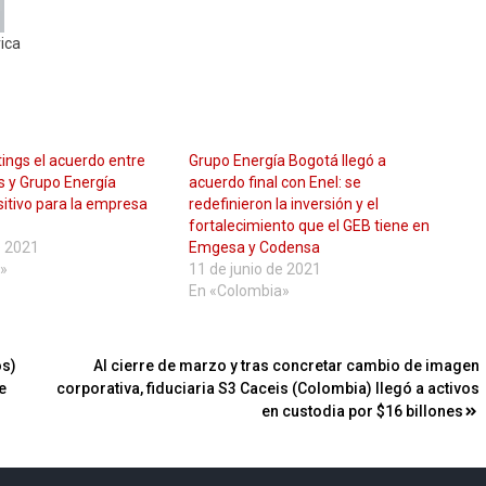
ica
tings el acuerdo entre
Grupo Energía Bogotá llegó a
s y Grupo Energía
acuerdo final con Enel: se
itivo para la empresa
redefinieron la inversión y el
fortalecimiento que el GEB tiene en
e 2021
Emgesa y Codensa
»
11 de junio de 2021
En «Colombia»
os)
Al cierre de marzo y tras concretar cambio de imagen
e
corporativa, fiduciaria S3 Caceis (Colombia) llegó a activos
en custodia por $16 billones