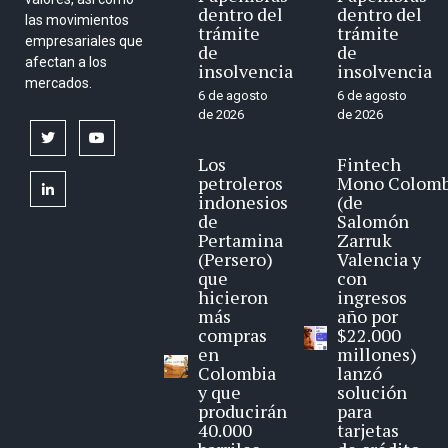
dentro del
dentro del
las movimientos
trámite
trámite
empresariales que
de
de
afectan a los
insolvencia
insolvencia
mercados.
6 de agosto
6 de agosto
de 2026
de 2026
twitter
youtube
Los
Fintech
petroleros
Mono Colomb
linkedin
indonesios
(de
de
Salomón
Pertamina
Zarruk
(Persero)
Valencia y
que
con
hicieron
ingresos
más
año por
compras
$22.000
en
millones)
Colombia
lanzó
y que
solución
producirán
para
40.000
tarjetas