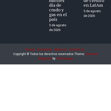
barriles
de crédito
día de
en LatAm
crudo y
5 de agosto
gas en el
de 2026
país
5 de agosto
de 2026
Privacy
Disclaimer
About Us
Contact Us
Copyright © Todos los derechos reservados
Theme:
Eximious
Magazine
by
Themesaga