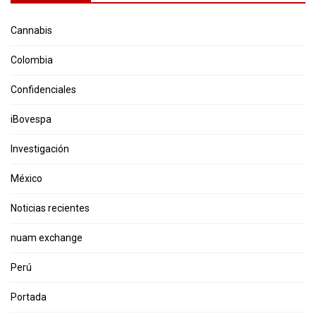
Cannabis
Colombia
Confidenciales
iBovespa
Investigación
México
Noticias recientes
nuam exchange
Perú
Portada