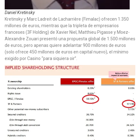
Daniel Kretinsky
Kretinsky y Marc Ladreit de Lacharrière (Fimalac) ofrecen 1.350
millones de euros, mientras que la tripleta de empresarios
franceses (3F Holding) de Xavier Niel, Matthieu Pigasse y Moez-
Alexandre Zouari presentó una propuesta global de 1.500 millones
de euros, pero apenas quiere adelantar 900 millones de euros
(solo ofrece 450 millones de euros en capital nuevo), el mínimo
exigido por Casino “para siquiera oir”.