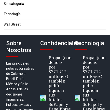
Sin categoría
Tecnología
Wall Street
Sobre
Confidenciales
Tecnología
Nosotros
Propal (con
Propal (con
deudas
deudas
Las principales
por
por
noticias bursátiles
$771.712
$771.712
de Colombia,
millones)
millones)
Brasil, Perú,
también
también
México y Chile.
pidió
pidió
Análisis de las
liquidar
liquidar
sus
sus
decisiones
filiales
filiales
financieras,
SuPapel y
SuPapel y
índices, divisas y
Papelfibras
Papelfibras
valores, así como