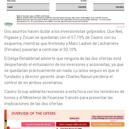
Dos asuntos hacen dudar a los inversionistas golpeados. Que Niel,
Pigasse y Zouari se quedarían con el 57,19% de Casino con su
esquema, mientras que Kretinsky y Marc Ladreit de Lacharrière
(Fimalac) pasarían a controlar el 50,10%.
El belga Retaildetail advierte que ninguna de las dos ofertas está
despertando el entusiasmo de los inversores y accionistas, ya que
se quedarían prácticamente sin nada. Lo único seguro es que el
fundador y director gerente Jean-Charles Naouri perdería el
control de en ambos escenarios.
Casino Group adelanta reuniones a esta hora con los tenedores de
bonos y el Ministerio de Finanzas francés para presentar las
implicaciones de las dos ofertas: