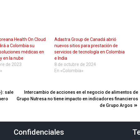
oreana Health On Cloud
Adastra Group de Canadá abrió
irá a Colombia su
nuevos sitios para prestación de
 soluciones médicas en
servicios de tecnología en Colombia
y en la nube
e India
bre de 2023
8 de octubre de 2024
»
En «Colombia»
): sale
Intercambio de acciones en el negocio de alimentos de
uero
Grupo Nutresa no tiene impacto en indicadores financieros
de Grupo Argos
Confidenciales
Te