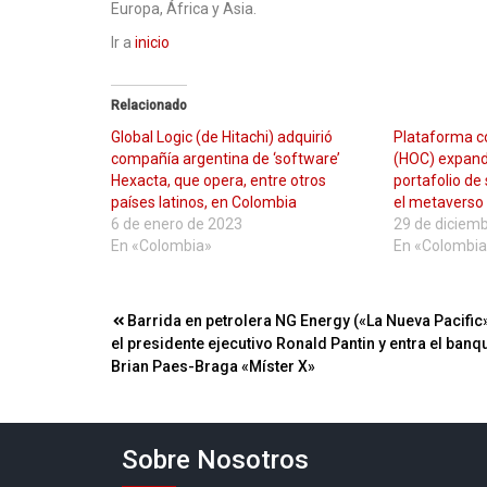
Europa, África y Asia.
Ir a
inicio
Relacionado
Global Logic (de Hitachi) adquirió
Plataforma c
compañía argentina de ‘software’
(HOC) expand
Hexacta, que opera, entre otros
portafolio de
países latinos, en Colombia
el metaverso 
6 de enero de 2023
29 de diciem
En «Colombia»
En «Colombia
Navegación
Barrida en petrolera NG Energy («La Nueva Pacific»
el presidente ejecutivo Ronald Pantin y entra el banq
de
Brian Paes-Braga «Míster X»
entradas
Sobre Nosotros