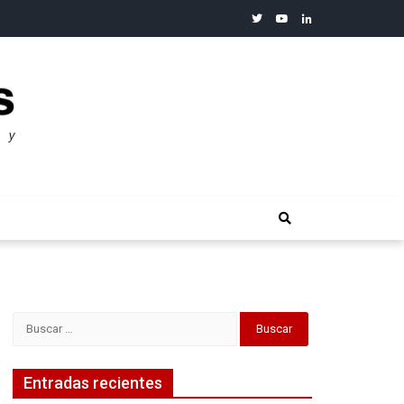
twitter
youtube
linkedin
merosos”: Warren Buffet
Buscar:
Entradas recientes