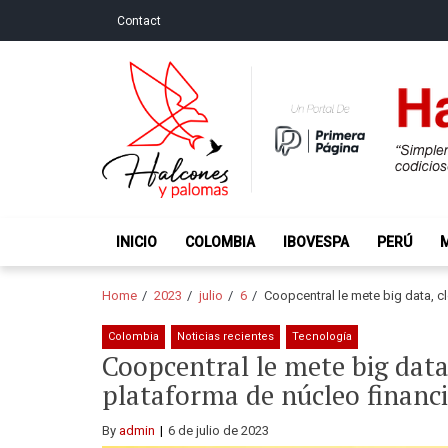
Skip
Skip
Contact
to
to
navigation
content
Halcones y Palo
“Simplemente intentamos ser temerosos cuando los ot
INICIO
COLOMBIA
IBOVESPA
PERÚ
Home
2023
julio
6
Coopcentral le mete big data, cl
Colombia
Noticias recientes
Tecnología
Coopcentral le mete big data,
plataforma de núcleo financ
By
admin
6 de julio de 2023