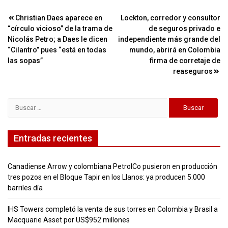
Navegación
Christian Daes aparece en
Lockton, corredor y consultor
“círculo vicioso” de la trama de
de seguros privado e
de
Nicolás Petro; a Daes le dicen
independiente más grande del
entradas
“Cilantro” pues “está en todas
mundo, abrirá en Colombia
las sopas”
firma de corretaje de
reaseguros
Buscar:
Entradas recientes
Canadiense Arrow y colombiana PetrolCo pusieron en producción
tres pozos en el Bloque Tapir en los Llanos: ya producen 5.000
barriles día
IHS Towers completó la venta de sus torres en Colombia y Brasil a
Macquarie Asset por US$952 millones