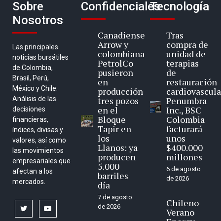
Sobre
Confidenciales
Tecnología
Nosotros
Canadiense
Tras
Arrow y
compra de
Las principales
colombiana
unidad de
noticias bursátiles
PetrolCo
terapias
de Colombia,
pusieron
de
Brasil, Perú,
en
restauración
México y Chile.
producción
cardiovascula
Análisis de las
tres pozos
Penumbra
en el
Inc., BSC
decisiones
Bloque
Colombia
financieras,
Tapir en
facturará
índices, divisas y
los
unos
valores, así como
Llanos: ya
$400.000
las movimientos
producen
millones
empresariales que
5.000
6 de agosto
afectan a los
barriles
de 2026
mercados.
día
7 de agosto
Chileno
de 2026
twitter
youtube
Verano