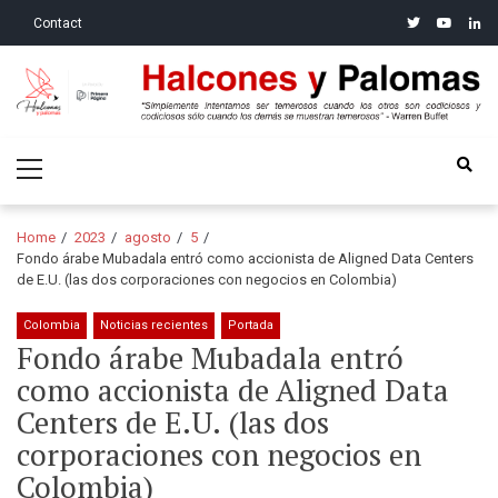
Skip
Skip
twitter
youtube
linke
Contact
to
to
navigation
content
Halcones y Palomas
“Simplemente intentamos ser temerosos cuando los otros son
Primary
codiciosos y codiciosos sólo cuando los demás se muestran
Menu
temerosos”: Warren Buffet
Home
2023
agosto
5
Fondo árabe Mubadala entró como accionista de Aligned Data Centers
de E.U. (las dos corporaciones con negocios en Colombia)
Colombia
Noticias recientes
Portada
Fondo árabe Mubadala entró
como accionista de Aligned Data
Centers de E.U. (las dos
corporaciones con negocios en
Colombia)