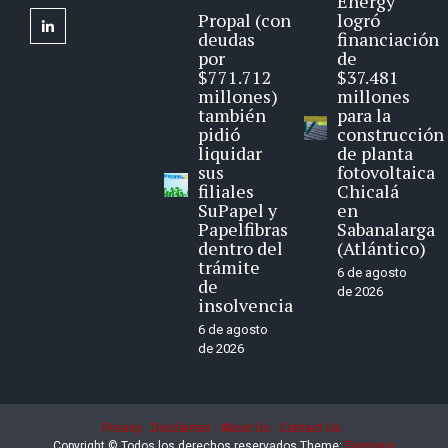
Energy
Propal (con
logró
linkedin
deudas
financiación
por
de
$771.712
$37.481
millones)
millones
también
para la
pidió
construcción
liquidar
de planta
sus
fotovoltaica
filiales
Chicalá
SuPapel y
en
Papelfibras
Sabanalarga
dentro del
(Atlántico)
trámite
6 de agosto
de
de 2026
insolvencia
6 de agosto
de 2026
Privacy
Disclaimer
About Us
Contact Us
Copyright © Todos los derechos reservados
Theme:
Eximious