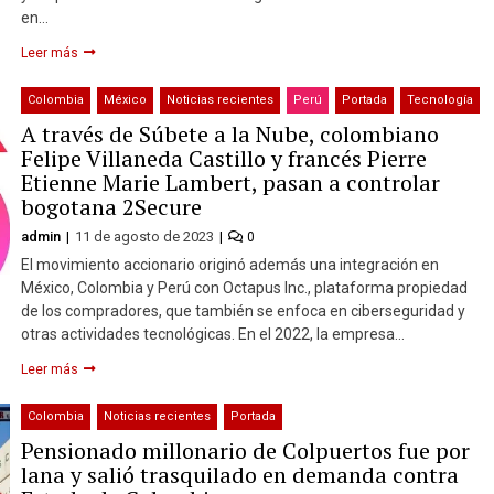
en…
Leer más
Colombia
México
Noticias recientes
Perú
Portada
Tecnología
A través de Súbete a la Nube, colombiano
Felipe Villaneda Castillo y francés Pierre
Etienne Marie Lambert, pasan a controlar
bogotana 2Secure
admin
11 de agosto de 2023
0
El movimiento accionario originó además una integración en
México, Colombia y Perú con Octapus Inc., plataforma propiedad
de los compradores, que también se enfoca en ciberseguridad y
otras actividades tecnológicas. En el 2022, la empresa…
Leer más
Colombia
Noticias recientes
Portada
Pensionado millonario de Colpuertos fue por
lana y salió trasquilado en demanda contra