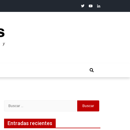
twitter
youtube
linkedin
merosos”: Warren Buffet
Buscar:
Entradas recientes