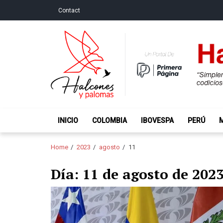
Skip
Skip
Contact
to
to
navigation
content
Halcones y Palo
“Simplemente intentamos ser temerosos cuando los ot
INICIO
COLOMBIA
IBOVESPA
PERÚ
Home
2023
agosto
11
Día:
11 de agosto de 202