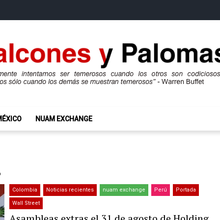
mas
ros son codiciosos y codiciosos sólo cuando los demás se muestran te
MÉXICO
NUAM EXCHANGE
3
Colombia
Noticias recientes
nuam exchange
Perú
Portada
Wall Street
Asambleas extras el 31 de agosto de Holding