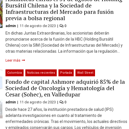
Bursátil Chilena y la Sociedad de
Infraestructuras del Mercado para fusión
previa a bolsa regional
admin
11 de agosto de 2023
0
En dichas Juntas Extraordinarias, los accionistas deberán
pronunciarse acerca de la fusión de la HBC (Holding Bursátil
Chilena) con la SIM (Sociedad de Infraestructuras del Mercado) y
otras materias relacionadas. La información que la regulación…
Leer más
Colombia
Noticias recientes
Portada
Wall Street
Fondo de capital Ashmore adquirió 85% de la
Sociedad de Oncología y Hematología del
Cesar (Sohec), en Valledupar
admin
11 de agosto de 2023
0
Desde hace 27 años, la institución prestadora de salud (IPS)
adelanta investigaciones en cuanto al tratamiento de
enfermedades crónicas. Tras el movimiento, los actuales directivos
y empleados conservarán sus cargos. Los vehículos de inversión