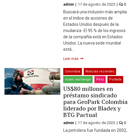
admin
17 de agosto de 2023
0
Buscará una inclusión más amplia
en el índice de acciones de
Estados Unidos después de la
mudanza -El 95 % de los ingresos
de la compañía está en Estados
Unidos. La nueva sede mundial
está…
Leer más
Colombia
Noticias recientes
nuam exchange
Perú
Portada
US$80 millones en
préstamo sindicado
para GeoPark Colombia
liderado por Bladex y
BTG Pactual
admin
17 de agosto de 2023
0
La petrolera fue fundada en 2002,