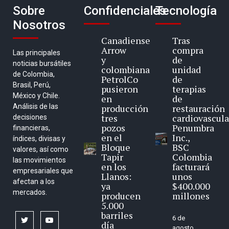
Sobre
Confidenciales
Tecnología
Nosotros
Canadiense
Tras
Arrow
compra
Las principales
y
de
noticias bursátiles
colombiana
unidad
de Colombia,
PetrolCo
de
Brasil, Perú,
pusieron
terapias
México y Chile.
en
de
Análisis de las
producción
restauración
tres
cardiovascula
decisiones
pozos
Penumbra
financieras,
en el
Inc.,
índices, divisas y
Bloque
BSC
valores, así como
Tapir
Colombia
las movimientos
en los
facturará
empresariales que
Llanos:
unos
afectan a los
ya
$400.000
mercados.
producen
millones
5.000
barriles
6 de
twitter
youtube
día
agosto