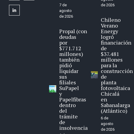
7 de
de 2026
linkedin
agosto
de 2026
Chileno
Verano
Propal (con
Energy
deudas
logró
por
financiación
$771.712
de
millones)
$37.481
también
millones
pidió
para la
liquidar
construcción
sus
de
filiales
planta
SuPapel
fotovoltaica
y
Chicalá
Papelfibras
en
dentro
Sabanalarga
del
(Atlántico)
trámite
6 de
de
agosto
insolvencia
de 2026