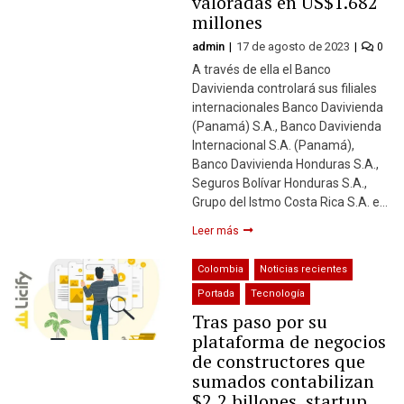
valoradas en US$1.682
millones
admin
17 de agosto de 2023
0
A través de ella el Banco
Davivienda controlará sus filiales
internacionales Banco Davivienda
(Panamá) S.A., Banco Davivienda
Internacional S.A. (Panamá),
Banco Davivienda Honduras S.A.,
Seguros Bolívar Honduras S.A.,
Grupo del Istmo Costa Rica S.A. e…
Leer más
Colombia
Noticias recientes
Portada
Tecnología
Tras paso por su
plataforma de negocios
de constructores que
sumados contabilizan
$2,2 billones, startup