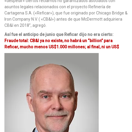
«despedir» ciertos reclamos no garantizados asociados con
asuntos legales relacionados con el proyecto Refinería de
Cartagena S.A. («Reficar»), que fue originado por Chicago Bridge &
Iron Company N.V. ( «CB&I») antes de que McDermott adquiriera
CB&I en 2018”, agregó.
Así fue el anticipo de junio que Reficar dijo no era cierto
:
Fraude total: CB&I ya no existe, no habrá un “billion” para
Reficar, mucho menos US$1.000 millones; al final, ni un US$