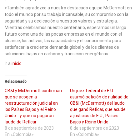
«También agradezco a nuestro destacado equipo McDermott en
todo el mundo por su trabajo incansable, su compromiso con la
seguridad y su dedicación a nuestros valores y estrategia.
Mientras celebramos nuestro centenario, esperamos un largo
futuro como una de las pocas empresas en el mundo con el
alcance, los activos, las capacidades y el conocimiento para
satisfacer la creciente demanda global y de los clientes de
soluciones bajas en carbono y transición energética».
Ir a
inicio
Relacionado
CB&I y McDermott confirman
Un juez federal de E.U.
que se acogen a
asumió petición de nulidad de
reestructuración judicial en
CB&I (McDermott) del laudo
los Países Bajos y el Reino
que ganó Reficar, que acude
Unido… y que no pagarán
a justicias de E.U., Países
laudo de Reficar
Bajos y Reino Unido
8 de septiembre de 2023
8 de septiembre de 2023
En «Colombia»
En «Colombia»