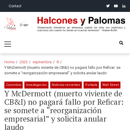
Skip
Skip
twitter
youtube
linke
Contact
to
to
navigation
content
Halcones y Palomas
“Simplemente intentamos ser temerosos cuando los otros son
Primary
codiciosos y codiciosos sólo cuando los demás se muestran
Menu
temerosos”: Warren Buffet
Home
2023
septiembre
8
Y McDermott (muerto viviente de CB&I) no pagará fallo por Reficar: se
somete a “reorganización empresarial” y solicita anular laudo
Colombia
Investigación
Noticias recientes
Portada
Wall Street
Y McDermott (muerto viviente de
CB&I) no pagará fallo por Reficar:
se somete a “reorganización
empresarial” y solicita anular
laudo