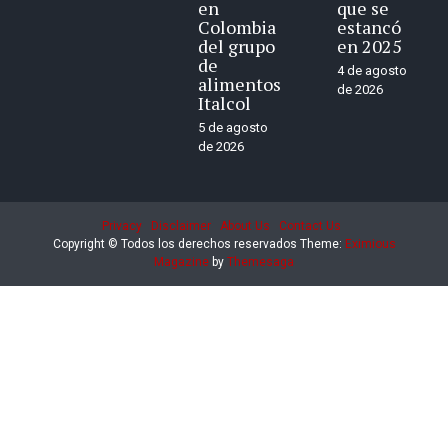
en
que se
Colombia
estancó
del grupo
en 2025
de
4 de agosto
alimentos
de 2026
Italcol
5 de agosto
de 2026
Privacy
Disclaimer
About Us
Contact Us
Copyright © Todos los derechos reservados
Theme:
Eximious
Magazine
by
Themesaga