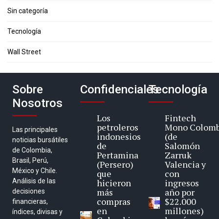
Sin categoría
Tecnología
Wall Street
Sobre
Confidenciales
Tecnología
Nosotros
Los
Fintech
petroleros
Mono Colomb
Las principales
indonesios
(de
noticias bursátiles
de
Salomón
de Colombia,
Pertamina
Zarruk
Brasil, Perú,
(Persero)
Valencia y
México y Chile.
que
con
Análisis de las
hicieron
ingresos
más
año por
decisiones
compras
$22.000
financieras,
en
millones)
índices, divisas y