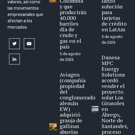
Colombia
lanzó
valores, así como
y que
solución
las movimientos
producirán
para
empresariales que
40.000
tarjetas
afectan a los
barriles
de crédito
mercados.
día de
en LatAm
crudo y
5 de agosto
gas en el
de 2026
twitter
youtube
país
5 de agosto
Danesa
linkedin
de 2026
MPC
Energy
Aviagen
Solutions
(compañía
acordó
propiedad
vender el
del
proyecto
conglomerado
solar Los
alemán
Girasoles
EW)
en
adquirió
Ábrego,
granja de
Norte de
gallinas
Santander,
abuelas
proceso