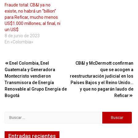
Fraude total: CB&I ya no
existe, no habrá un “billion”
para Reficar, mucho menos
US$1.000 millones; al final, ni
un US$
8 de junio de 2023
En «Colombia»
Navegación
Enel Colombia, Enel
CB&I y McDermott confirman
Guatemala y Generadora
que se acogen a
de
Montecristo vendieron
reestructuración judicial en los
entradas
Transmisora de Energía
Países Bajos y el Reino Unido…
Renovable al Grupo Energía de
y que no pagarán laudo de
Bogotá
Reficar
Buscar:
Entradas recientes