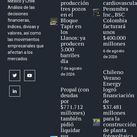
México y Chile.
producción
cardiovascula
Análisis de las
tres pozos
Penumbra
en el
Inc., BSC
decisiones
Bloque
Colombia
financieras,
Tapir en
facturará
índices, divisas y
los
unos
valores, así como
Llanos: ya
$400.000
las movimientos
producen
millones
empresariales que
5.000
6 de agosto
afectan a los
barriles
de 2026
mercados.
día
7 de agosto
Chileno
de 2026
twitter
youtube
Verano
Energy
Propal (con
logró
linkedin
deudas
financiación
por
de
$771.712
$37.481
millones)
millones
también
para la
pidió
construcción
liquidar
de planta
sus
fotovoltaica