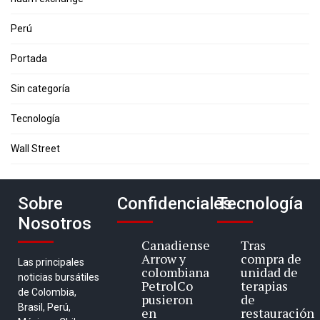
Perú
Portada
Sin categoría
Tecnología
Wall Street
Sobre
Confidenciales
Tecnología
Nosotros
Canadiense
Tras
Arrow y
compra de
Las principales
colombiana
unidad de
noticias bursátiles
PetrolCo
terapias
de Colombia,
pusieron
de
Brasil, Perú,
en
restauración