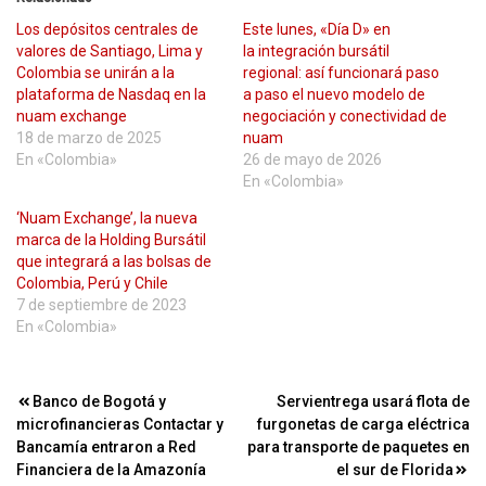
Los depósitos centrales de
Este lunes, «Día D» en
valores de Santiago, Lima y
la integración bursátil
Colombia se unirán a la
regional: así funcionará paso
plataforma de Nasdaq en la
a paso el nuevo modelo de
nuam exchange
negociación y conectividad de
18 de marzo de 2025
nuam
En «Colombia»
26 de mayo de 2026
En «Colombia»
‘Nuam Exchange’, la nueva
marca de la Holding Bursátil
que integrará a las bolsas de
Colombia, Perú y Chile
7 de septiembre de 2023
En «Colombia»
Navegación
Banco de Bogotá y
Servientrega usará flota de
microfinancieras Contactar y
furgonetas de carga eléctrica
de
Bancamía entraron a Red
para transporte de paquetes en
entradas
Financiera de la Amazonía
el sur de Florida