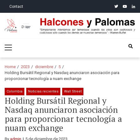
Skip
Skip
twitter
youtube
linke
Contact
to
to
navigation
content
Halcones y Palomas
“Simplemente intentamos ser temerosos cuando los otros son
Primary
codiciosos y codiciosos sólo cuando los demás se muestran
Menu
temerosos”: Warren Buffet
Home
2023
diciembre
5
Holding Bursátil Regional y Nasdaq anunciaron asociación para
proporcionar tecnología a nuam exchange
Colombia
Noticias recientes
Wall Street
Holding Bursátil Regional y
Nasdaq anunciaron asociación
para proporcionar tecnología a
nuam exchange
By
admin
5 de diciembre de 2023