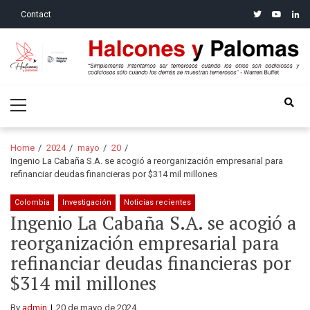
Skip
Skip
twitter
youtube
linke
Contact
to
to
navigation
content
Halcones y Palomas
“Simplemente intentamos ser temerosos cuando los otros son
Primary
codiciosos y codiciosos sólo cuando los demás se muestran
Menu
temerosos”: Warren Buffet
Home
2024
mayo
20
Ingenio La Cabaña S.A. se acogió a reorganización empresarial para
refinanciar deudas financieras por $314 mil millones
Colombia
Investigación
Noticias recientes
Ingenio La Cabaña S.A. se acogió a
reorganización empresarial para
refinanciar deudas financieras por
$314 mil millones
By
admin
20 de mayo de 2024