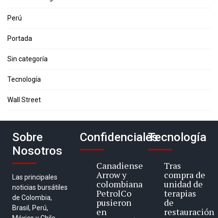
Perú
Portada
Sin categoría
Tecnología
Wall Street
Sobre
Confidenciales
Tecnología
Nosotros
Canadiense
Tras
Arrow y
compra de
Las principales
colombiana
unidad de
noticias bursátiles
PetrolCo
terapias
de Colombia,
pusieron
de
Brasil, Perú,
en
restauración
México y Chile.