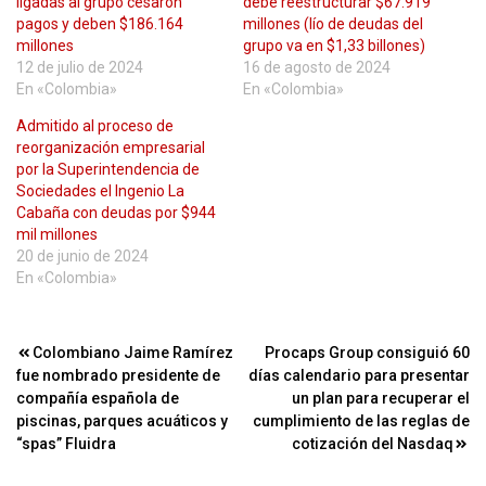
ligadas al grupo cesaron
debe reestructurar $67.919
pagos y deben $186.164
millones (lío de deudas del
millones
grupo va en $1,33 billones)
12 de julio de 2024
16 de agosto de 2024
En «Colombia»
En «Colombia»
Admitido al proceso de
reorganización empresarial
por la Superintendencia de
Sociedades el Ingenio La
Cabaña con deudas por $944
mil millones
20 de junio de 2024
En «Colombia»
Navegación
Colombiano Jaime Ramírez
Procaps Group consiguió 60
fue nombrado presidente de
días calendario para presentar
de
compañía española de
un plan para recuperar el
entradas
piscinas, parques acuáticos y
cumplimiento de las reglas de
“spas” Fluidra
cotización del Nasdaq