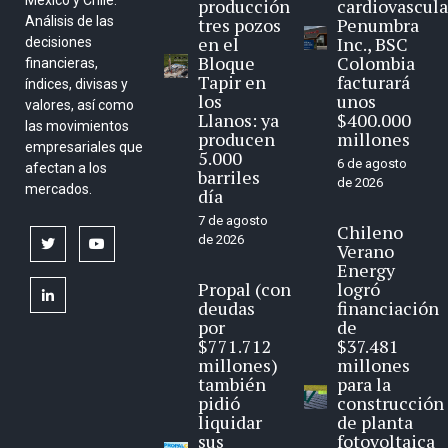
producción
cardiovascula
Análisis de las
tres pozos
Penumbra
en el
Inc., BSC
decisiones
Bloque
Colombia
financieras,
Tapir en
facturará
índices, divisas y
los
unos
valores, así como
Llanos: ya
$400.000
las movimientos
producen
millones
empresariales que
5.000
6 de agosto
afectan a los
barriles
de 2026
mercados.
día
7 de agosto
Chileno
de 2026
twitter
youtube
Verano
Energy
Propal (con
logró
linkedin
deudas
financiación
por
de
$771.712
$37.481
millones)
millones
también
para la
pidió
construcción
liquidar
de planta
sus
fotovoltaica