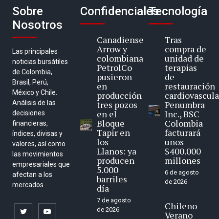
Sobre
Confidenciales
Tecnología
Nosotros
Canadiense
Tras
Arrow y
compra de
Las principales
colombiana
unidad de
noticias bursátiles
PetrolCo
terapias
de Colombia,
pusieron
de
Brasil, Perú,
en
restauración
México y Chile.
producción
cardiovascula
Análisis de las
tres pozos
Penumbra
en el
Inc., BSC
decisiones
Bloque
Colombia
financieras,
Tapir en
facturará
índices, divisas y
los
unos
valores, así como
Llanos: ya
$400.000
las movimientos
producen
millones
empresariales que
5.000
6 de agosto
afectan a los
barriles
de 2026
mercados.
día
7 de agosto
Chileno
de 2026
twitter
youtube
Verano