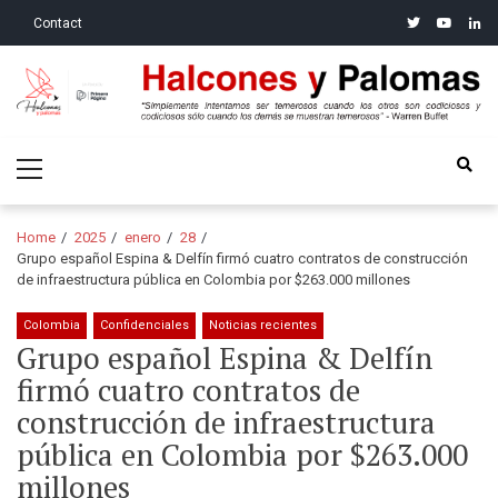
Skip
Skip
twitter
youtube
linke
Contact
to
to
navigation
content
Halcones y Palomas
“Simplemente intentamos ser temerosos cuando los otros son
Primary
codiciosos y codiciosos sólo cuando los demás se muestran
Menu
temerosos”: Warren Buffet
Home
2025
enero
28
Grupo español Espina & Delfín firmó cuatro contratos de construcción
de infraestructura pública en Colombia por $263.000 millones
Colombia
Confidenciales
Noticias recientes
Grupo español Espina & Delfín
firmó cuatro contratos de
construcción de infraestructura
pública en Colombia por $263.000
millones