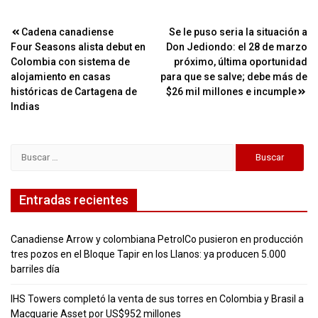
Navegación
Cadena canadiense
Se le puso seria la situación a
Four Seasons alista debut en
Don Jediondo: el 28 de marzo
de
Colombia con sistema de
próximo, última oportunidad
entradas
alojamiento en casas
para que se salve; debe más de
históricas de Cartagena de
$26 mil millones e incumple
Indias
Buscar:
Entradas recientes
Canadiense Arrow y colombiana PetrolCo pusieron en producción
tres pozos en el Bloque Tapir en los Llanos: ya producen 5.000
barriles día
IHS Towers completó la venta de sus torres en Colombia y Brasil a
Macquarie Asset por US$952 millones