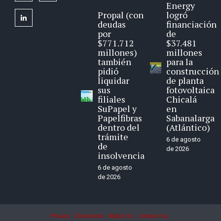
Energy
Propal (con
logró
linkedin
deudas
financiación
por
de
$771.712
$37.481
millones)
millones
también
para la
pidió
construcción
liquidar
de planta
sus
fotovoltaica
filiales
Chicalá
SuPapel y
en
Papelfibras
Sabanalarga
dentro del
(Atlántico)
trámite
6 de agosto
de
de 2026
insolvencia
6 de agosto
de 2026
Privacy
Disclaimer
About Us
Contact Us