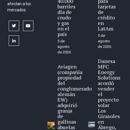
40.000
para
afectan a los
barriles
tarjetas
mercados.
día de
de
crudo
crédito
y gas
en
twitter
youtube
en el
LatAm
país
5 de
linkedin
5 de
agosto
agosto
de 2026
de 2026
Danesa
Aviagen
MPC
(compañía
Energy
propiedad
Solutions
del
acordó
conglomerado
vender
alemán
el
EW)
proyecto
adquirió
solar
granja
Los
de
Girasoles
gallinas
en
abuelas
Ábrego,