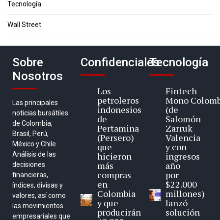
Tecnología
Wall Street
Sobre
Confidenciales
Tecnología
Nosotros
Los
Fintech
petroleros
Mono Colomb
Las principales
indonesios
(de
noticias bursátiles
de
Salomón
de Colombia,
Pertamina
Zarruk
Brasil, Perú,
(Persero)
Valencia
México y Chile.
que
y con
Análisis de las
hicieron
ingresos
más
año
decisiones
compras
por
financieras,
en
$22.000
índices, divisas y
Colombia
millones)
valores, así como
y que
lanzó
las movimientos
producirán
solución
empresariales que