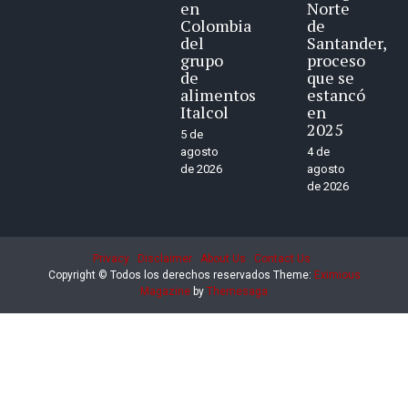
en
Norte
Colombia
de
del
Santander,
grupo
proceso
de
que se
alimentos
estancó
Italcol
en
2025
5 de
agosto
4 de
de 2026
agosto
de 2026
Privacy
Disclaimer
About Us
Contact Us
Copyright © Todos los derechos reservados
Theme:
Eximious
Magazine
by
Themesaga