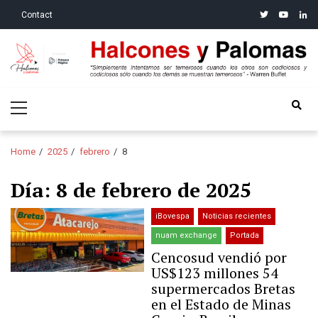
Skip
Skip
twitter
youtube
linke
Contact
to
to
navigation
content
Halcones y Palomas
“Simplemente intentamos ser temerosos cuando los otros son
Primary
codiciosos y codiciosos sólo cuando los demás se muestran
Menu
temerosos”: Warren Buffet
Home
2025
febrero
8
Día:
8 de febrero de 2025
iBovespa
Noticias recientes
nuam exchange
Portada
Cencosud vendió por
US$123 millones 54
supermercados Bretas
en el Estado de Minas