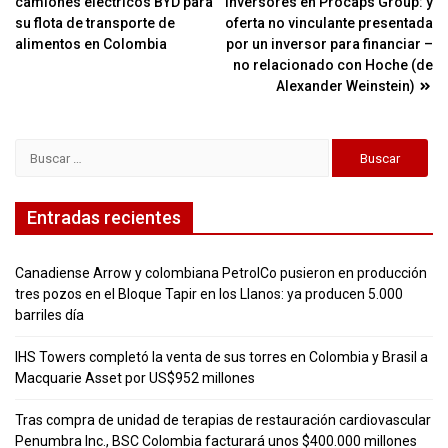
camiones eléctricos BYD para
inversores en Procaps Group: y
de
su flota de transporte de
oferta no vinculante presentada
entradas
alimentos en Colombia
por un inversor para financiar –
no relacionado con Hoche (de
Alexander Weinstein)
Buscar:
Entradas recientes
Canadiense Arrow y colombiana PetrolCo pusieron en producción
tres pozos en el Bloque Tapir en los Llanos: ya producen 5.000
barriles día
IHS Towers completó la venta de sus torres en Colombia y Brasil a
Macquarie Asset por US$952 millones
Tras compra de unidad de terapias de restauración cardiovascular
Penumbra Inc., BSC Colombia facturará unos $400.000 millones