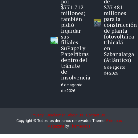
por
de
$771.712
$37.481
millones)
millones
también
para la
pidió
construcción
liquidar
de planta
sus
fotovoltaica
filiales
Chicalá
SuPapel y
en
Papelfibras
Sabanalarga
dentro del
(Atlántico)
trámite
6 de agosto
de
de 2026
insolvencia
6 de agosto
de 2026
Privacy
Disclaimer
About Us
Contact Us
Copyright © Todos los derechos reservados
Theme:
Eximious
Magazine
by
Themesaga