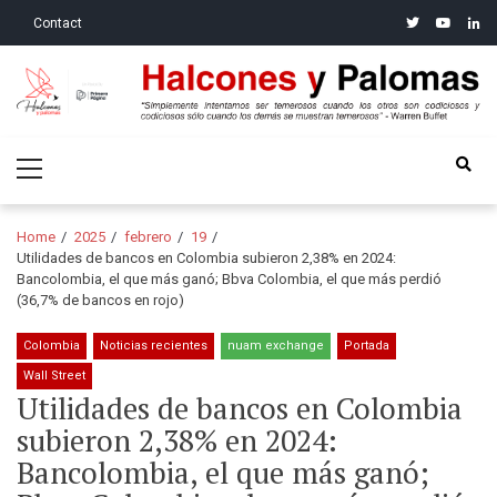
Skip
Skip
twitter
youtube
linke
Contact
to
to
navigation
content
Halcones y Palomas
“Simplemente intentamos ser temerosos cuando los otros son
Primary
codiciosos y codiciosos sólo cuando los demás se muestran
Menu
temerosos”: Warren Buffet
Home
2025
febrero
19
Utilidades de bancos en Colombia subieron 2,38% en 2024:
Bancolombia, el que más ganó; Bbva Colombia, el que más perdió
(36,7% de bancos en rojo)
Colombia
Noticias recientes
nuam exchange
Portada
Wall Street
Utilidades de bancos en Colombia
subieron 2,38% en 2024:
Bancolombia, el que más ganó;