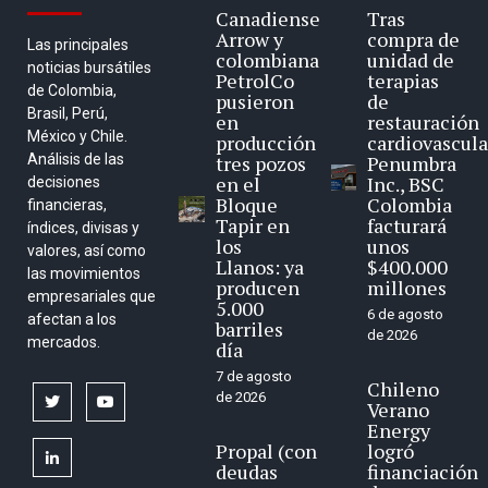
Canadiense
Tras
Arrow y
compra de
Las principales
colombiana
unidad de
noticias bursátiles
PetrolCo
terapias
de Colombia,
pusieron
de
Brasil, Perú,
en
restauración
México y Chile.
producción
cardiovascula
Análisis de las
tres pozos
Penumbra
en el
Inc., BSC
decisiones
Bloque
Colombia
financieras,
Tapir en
facturará
índices, divisas y
los
unos
valores, así como
Llanos: ya
$400.000
las movimientos
producen
millones
empresariales que
5.000
6 de agosto
afectan a los
barriles
de 2026
mercados.
día
7 de agosto
Chileno
de 2026
twitter
youtube
Verano
Energy
Propal (con
logró
linkedin
deudas
financiación