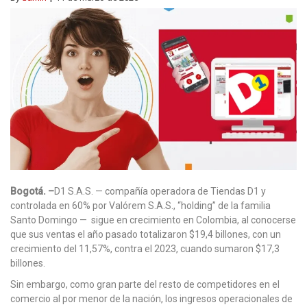
Bogotá. –
D1 S.A.S. — compañía operadora de Tiendas D1 y
controlada en 60% por Valórem S.A.S., “holding” de la familia
Santo Domingo — sigue en crecimiento en Colombia, al conocerse
que sus ventas el año pasado totalizaron $19,4 billones, con un
crecimiento del 11,57%, contra el 2023, cuando sumaron $17,3
billones.
Sin embargo, como gran parte del resto de competidores en el
comercio al por menor de la nación, los ingresos operacionales de