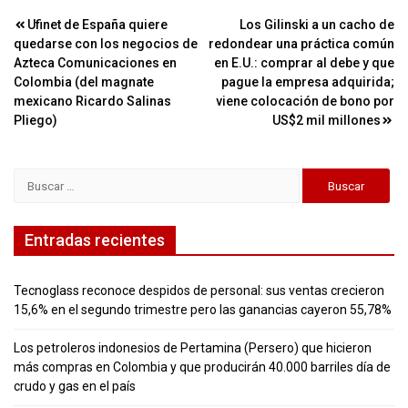
Navegación
Ufinet de España quiere
Los Gilinski a un cacho de
quedarse con los negocios de
redondear una práctica común
de
Azteca Comunicaciones en
en E.U.: comprar al debe y que
entradas
Colombia (del magnate
pague la empresa adquirida;
mexicano Ricardo Salinas
viene colocación de bono por
Pliego)
US$2 mil millones
Buscar:
Entradas recientes
Tecnoglass reconoce despidos de personal: sus ventas crecieron
15,6% en el segundo trimestre pero las ganancias cayeron 55,78%
Los petroleros indonesios de Pertamina (Persero) que hicieron
más compras en Colombia y que producirán 40.000 barriles día de
crudo y gas en el país