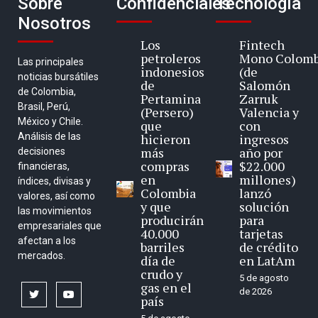
Sobre
Confidenciales
Tecnología
Nosotros
Los
Fintech
petroleros
Mono Colomb
Las principales
indonesios
(de
noticias bursátiles
de
Salomón
de Colombia,
Pertamina
Zarruk
Brasil, Perú,
(Persero)
Valencia y
México y Chile.
que
con
Análisis de las
hicieron
ingresos
más
año por
decisiones
compras
$22.000
financieras,
en
millones)
índices, divisas y
Colombia
lanzó
valores, así como
y que
solución
las movimientos
producirán
para
empresariales que
40.000
tarjetas
afectan a los
barriles
de crédito
mercados.
día de
en LatAm
crudo y
5 de agosto
gas en el
de 2026
twitter
youtube
país