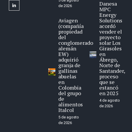
5 de agosto
Danesa
linkedin
de 2026
MPC
Energy
Aviagen
Solutions
(compañía
acordó
propiedad
vender el
del
proyecto
conglomerado
solar Los
alemán
Girasoles
EW)
en
adquirió
Ábrego,
granja de
Norte de
gallinas
Santander,
abuelas
proceso
en
que se
Colombia
estancó
del grupo
en 2025
de
4 de agosto
alimentos
de 2026
Italcol
5 de agosto
de 2026