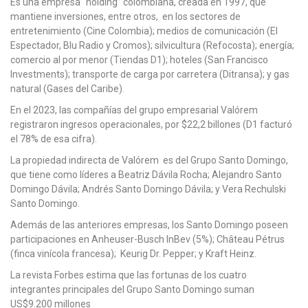
Es una empresa “holding” colombiana, creada en 1997, que
mantiene inversiones, entre otros, en los sectores de
entretenimiento (Cine Colombia); medios de comunicación (El
Espectador, Blu Radio y Cromos); silvicultura (Refocosta); energía;
comercio al por menor (Tiendas D1); hoteles (San Francisco
Investments); transporte de carga por carretera (Ditransa); y gas
natural (Gases del Caribe).
En el 2023, las compañías del grupo empresarial Valórem
registraron ingresos operacionales, por $22,2 billones (D1 facturó
el 78% de esa cifra).
La propiedad indirecta de Valórem es del Grupo Santo Domingo,
que tiene como líderes a Beatriz Dávila Rocha; Alejandro Santo
Domingo Dávila; Andrés Santo Domingo Dávila; y Vera Rechulski
Santo Domingo.
Además de las anteriores empresas, los Santo Domingo poseen
participaciones en Anheuser-Busch InBev (5%); Château Pétrus
(finca vinícola francesa); Keurig Dr. Pepper; y Kraft Heinz.
La revista Forbes estima que las fortunas de los cuatro
integrantes principales del Grupo Santo Domingo suman
US$9.200 millones