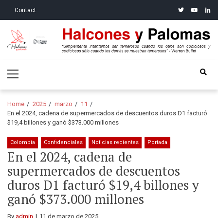
Skip
Skip
twitter
youtube
linke
Contact
to
to
navigation
content
Halcones y Palomas
“Simplemente intentamos ser temerosos cuando los otros son
Primary
codiciosos y codiciosos sólo cuando los demás se muestran
Menu
temerosos”: Warren Buffet
Home
2025
marzo
11
En el 2024, cadena de supermercados de descuentos duros D1 facturó
$19,4 billones y ganó $373.000 millones
Colombia
Confidenciales
Noticias recientes
Portada
En el 2024, cadena de
supermercados de descuentos
duros D1 facturó $19,4 billones y
ganó $373.000 millones
By
admin
11 de marzo de 2025