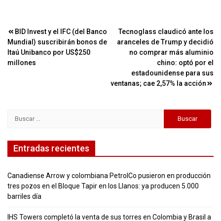
Navegación
BID Invest y el IFC (del Banco
Tecnoglass claudicó ante los
Mundial) suscribirán bonos de
aranceles de Trump y decidió
de
Itaú Unibanco por US$250
no comprar más aluminio
entradas
millones
chino: optó por el
estadounidense para sus
ventanas; cae 2,57% la acción
Buscar:
Entradas recientes
Canadiense Arrow y colombiana PetrolCo pusieron en producción
tres pozos en el Bloque Tapir en los Llanos: ya producen 5.000
barriles día
IHS Towers completó la venta de sus torres en Colombia y Brasil a