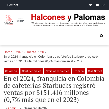
Skip
Skip
twitter
youtube
linke
Contact
to
to
navigation
content
Halcones y Palomas
“Simplemente intentamos ser temerosos cuando los otros son
Primary
codiciosos y codiciosos sólo cuando los demás se muestran
Menu
temerosos”: Warren Buffet
Home
2025
marzo
20
En el 2024, franquicia en Colombia de cafeterías Starbucks registró
ventas por $151.416 millones (0,7% más que en el 2023)
Colombia
Confidenciales
Noticias recientes
Portada
Wall Street
En el 2024, franquicia en Colombia
de cafeterías Starbucks registró
ventas por $151.416 millones
(0,7% más que en el 2023)
By
admin
20 de marzo de 2025