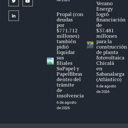
twitter
youtube
Verano
Energy
Propal (con
logró
linkedin
deudas
financiación
por
de
$771.712
$37.481
millones)
millones
también
para la
pidió
construcción
liquidar
de planta
sus
fotovoltaica
filiales
Chicalá
SuPapel y
en
Papelfibras
Sabanalarga
dentro del
(Atlántico)
trámite
6 de agosto
de
de 2026
insolvencia
6 de agosto
de 2026