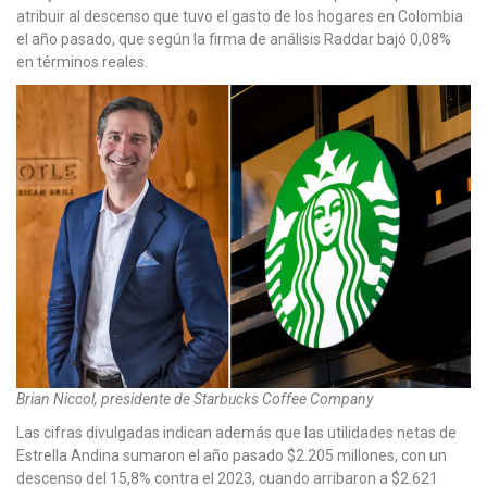
atribuir al descenso que tuvo el gasto de los hogares en Colombia
el año pasado, que según la firma de análisis Raddar bajó 0,08%
en términos reales.
Brian Niccol, presidente de Starbucks Coffee Company
Las cifras divulgadas indican además que las utilidades netas de
Estrella Andina sumaron el año pasado $2.205 millones, con un
descenso del 15,8% contra el 2023, cuando arribaron a $2.621