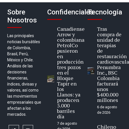
Sobre
Confidenciales
Tecnología
Nosotros
Canadiense
Tras
Arrow y
compra de
Las principales
colombiana
unidad de
noticias bursátiles
PetrolCo
terapias
de Colombia,
pusieron
de
Brasil, Perú,
en
restauración
México y Chile.
producción
cardiovascula
Análisis de las
tres pozos
Penumbra
en el
Inc., BSC
decisiones
Bloque
Colombia
financieras,
Tapir en
facturará
índices, divisas y
los
unos
valores, así como
Llanos: ya
$400.000
las movimientos
producen
millones
empresariales que
5.000
6 de agosto
afectan a los
barriles
de 2026
mercados.
día
7 de agosto
Chileno
de 2026