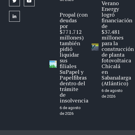
twitter
youtube
Verano
Energy
Propal (con
logró
linkedin
deudas
financiación
por
de
$771.712
$37.481
millones)
millones
también
para la
pidió
construcción
liquidar
de planta
sus
fotovoltaica
filiales
Chicalá
SuPapel y
en
Papelfibras
Sabanalarga
dentro del
(Atlántico)
trámite
6 de agosto
de
de 2026
insolvencia
6 de agosto
de 2026