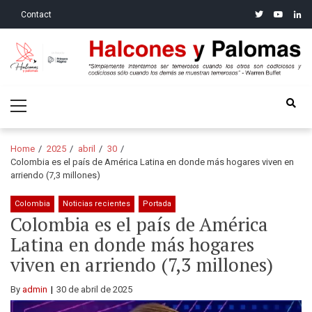
Skip
Skip
twitter
youtube
linke
Contact
to
to
navigation
content
Halcones y Palomas
“Simplemente intentamos ser temerosos cuando los otros son
Primary
codiciosos y codiciosos sólo cuando los demás se muestran
Menu
temerosos”: Warren Buffet
Home
2025
abril
30
Colombia es el país de América Latina en donde más hogares viven en
arriendo (7,3 millones)
Colombia
Noticias recientes
Portada
Colombia es el país de América
Latina en donde más hogares
viven en arriendo (7,3 millones)
By
admin
30 de abril de 2025