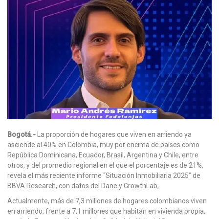
Bogotá.-
La proporción de hogares que viven en arriendo ya
asciende al 40% en Colombia, muy por encima de países como
República Dominicana, Ecuador, Brasil, Argentina y Chile, entre
otros, y del promedio regional en el que el porcentaje es de 21%,
revela el más reciente informe “Situación Inmobiliaria 2025” de
BBVA Research, con datos del Dane y GrowthLab,
Actualmente, más de 7,3 millones de hogares colombianos viven
en arriendo, frente a 7,1 millones que habitan en vivienda propia,