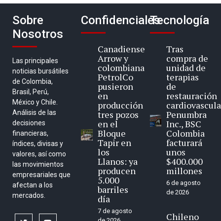
Sobre
Confidenciales
Tecnología
Nosotros
Canadiense
Tras
Arrow y
compra de
Las principales
colombiana
unidad de
noticias bursátiles
PetrolCo
terapias
de Colombia,
pusieron
de
Brasil, Perú,
en
restauración
México y Chile.
producción
cardiovascula
Análisis de las
tres pozos
Penumbra
en el
Inc., BSC
decisiones
Bloque
Colombia
financieras,
Tapir en
facturará
índices, divisas y
los
unos
valores, así como
Llanos: ya
$400.000
las movimientos
producen
millones
empresariales que
5.000
6 de agosto
afectan a los
barriles
de 2026
mercados.
día
7 de agosto
Chileno
de 2026