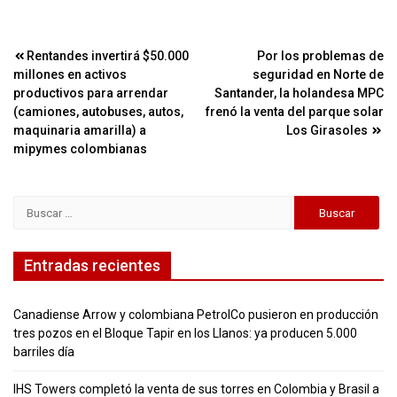
Navegación
Rentandes invertirá $50.000
Por los problemas de
millones en activos
seguridad en Norte de
de
productivos para arrendar
Santander, la holandesa MPC
entradas
(camiones, autobuses, autos,
frenó la venta del parque solar
maquinaria amarilla) a
Los Girasoles
mipymes colombianas
Buscar:
Entradas recientes
Canadiense Arrow y colombiana PetrolCo pusieron en producción
tres pozos en el Bloque Tapir en los Llanos: ya producen 5.000
barriles día
IHS Towers completó la venta de sus torres en Colombia y Brasil a