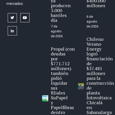
ya
$400.000
mercados.
producen
millones
5.000
barriles
6 de
twitter
youtube
día
agosto
7 de
de 2026
linkedin
agosto
de 2026
Chileno
Verano
Propal (con
Energy
deudas
logró
por
financiación
$771.712
de
millones)
$37.481
también
millones
pidió
para la
liquidar
construcción
sus
de
filiales
planta
SuPapel
fotovoltaica
y
Chicalá
Papelfibras
en
dentro
Sabanalarga