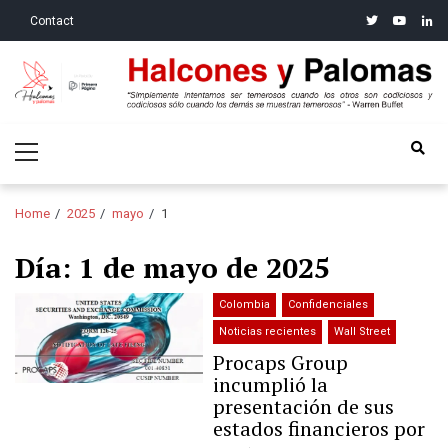
Skip
Skip
twitter
youtube
linke
Contact
to
to
navigation
content
Halcones y Palomas
“Simplemente intentamos ser temerosos cuando los otros son
Primary
codiciosos y codiciosos sólo cuando los demás se muestran
Menu
temerosos”: Warren Buffet
Home
2025
mayo
1
Día:
1 de mayo de 2025
Colombia
Confidenciales
Noticias recientes
Wall Street
Procaps Group
incumplió la
presentación de sus
estados financieros por