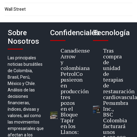
Wall Street
Sobre
Confidenciales
Tecnología
Nosotros
Canadiense
Tras
Arrow
compra
Las principales
y
de
noticias bursátiles
colombiana
unidad
de Colombia,
PetrolCo
de
Brasil, Perú,
pusieron
terapias
México y Chile.
en
de
Análisis de las
producción
restauración
tres
cardiovascula
decisiones
pozos
Penumbra
financieras,
en el
Inc.,
índices, divisas y
Bloque
BSC
valores, así como
Tapir
Colombia
las movimientos
en los
facturará
empresariales que
Llanos:
unos
afectan a los