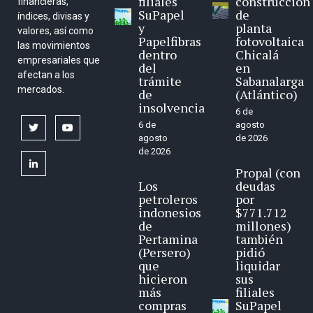
filiales
construcción
financieras,
SuPapel
de
índices, divisas y
y
planta
valores, así como
Papelfibras
fotovoltaica
las movimientos
dentro
Chicalá
empresariales que
del
en
afectan a los
trámite
Sabanalarga
mercados.
de
(Atlántico)
insolvencia
6 de
6 de
agosto
twitter
youtube
agosto
de 2026
de 2026
linkedin
Propal (con
Los
deudas
petroleros
por
indonesios
$771.712
de
millones)
Pertamina
también
(Persero)
pidió
que
liquidar
hicieron
sus
más
filiales
compras
SuPapel