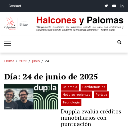
Skip
Skip
twitter
youtube
linke
Contact
to
to
navigation
content
Halcones y Palomas
“Simplemente intentamos ser temerosos cuando los otros son
Primary
codiciosos y codiciosos sólo cuando los demás se muestran
Menu
temerosos”: Warren Buffet
Home
2025
junio
24
Día:
24 de junio de 2025
Colombia
Confidenciales
Noticias recientes
Portada
Tecnología
Duppla evalúa créditos
inmobiliarios con
puntuación