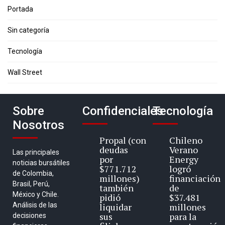
Portada
Sin categoría
Tecnología
Wall Street
Sobre
Confidenciales
Tecnología
Nosotros
Propal (con
Chileno
deudas
Verano
Las principales
por
Energy
noticias bursátiles
$771.712
logró
de Colombia,
millones)
financiación
Brasil, Perú,
también
de
México y Chile.
pidió
$37.481
Análisis de las
liquidar
millones
sus
para la
decisiones