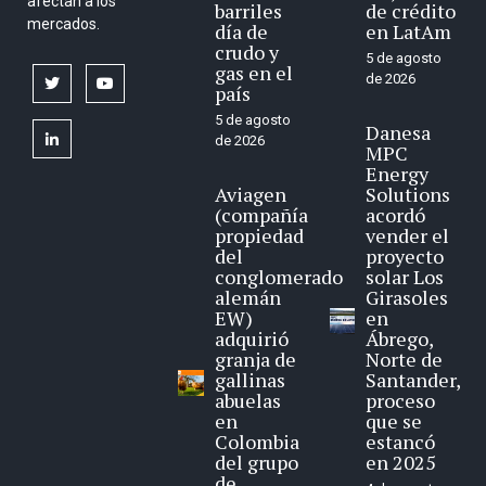
afectan a los
barriles
de crédito
mercados.
día de
en LatAm
crudo y
5 de agosto
gas en el
de 2026
twitter
youtube
país
5 de agosto
Danesa
linkedin
de 2026
MPC
Energy
Aviagen
Solutions
(compañía
acordó
propiedad
vender el
del
proyecto
conglomerado
solar Los
alemán
Girasoles
EW)
en
adquirió
Ábrego,
granja de
Norte de
gallinas
Santander,
abuelas
proceso
en
que se
Colombia
estancó
del grupo
en 2025
de