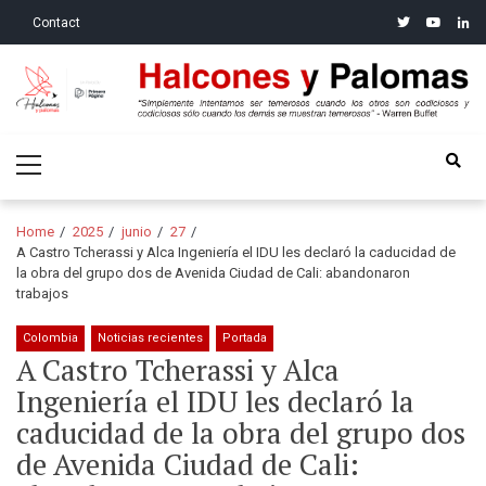
Skip
Skip
twitter
youtube
linke
Contact
to
to
navigation
content
Halcones y Palomas
“Simplemente intentamos ser temerosos cuando los otros son
Primary
codiciosos y codiciosos sólo cuando los demás se muestran
Menu
temerosos”: Warren Buffet
Home
2025
junio
27
A Castro Tcherassi y Alca Ingeniería el IDU les declaró la caducidad de
la obra del grupo dos de Avenida Ciudad de Cali: abandonaron
trabajos
Colombia
Noticias recientes
Portada
A Castro Tcherassi y Alca
Ingeniería el IDU les declaró la
caducidad de la obra del grupo dos
de Avenida Ciudad de Cali: