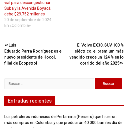
vial para descongestionar
Suba y la Avenida Boyacá;
debe $29.752 millones
20 de septiembre de 2024
En «Colombia»
Navegación
Luis
El Volvo EX30, SUV 100 %
Eduardo Parra Rodríguez es el
eléctrico, el premium más
de
nuevo presidente de Hocol,
vendido crece un 124 % en lo
entradas
filial de Ecopetrol
corrido del año 2025
Buscar:
Entradas recientes
Los petroleros indonesios de Pertamina (Persero) que hicieron
más compras en Colombia y que producirán 40.000 barriles día de