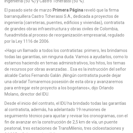
Ingeniería (50 %) y Castro Tcherassi (50 %).
El pasado siete de marzo
Primera Página
reveló que la firma
barranquillera Castro Tcherassi S.A., dedicada a proyectos de
ingeniería (carreteras, puentes, edificios y viviendas), contratista
de grandes obras infraestructura y obras civiles de Colombia,
fueadmitida al proceso de reorganización empresarial, regulado
por la Ley 1116 de 2006.
«Hago un llamado a todos los contratistas: primero, les brindamos
todas las garantías, sin ninguna duda. Vamos a ayudarlos, como lo
estamos haciendo en temas administrativos, los hitos, los temas
de recursos por obras avanzadas… Esa es la instrucción del señor
alcalde Carlos Fernando Galán. ¡Ningún contratista puede dejar
una obrada! Tomaremos posesión de esta obra y avanzaremos
para entregar este proyecto a los bogotanos», dijo Orlando
Molano, director del IDU.
Desde el inicio del contrato, el IDU ha brindado todas las garantías
al contratista, además, ha adelantado 19 reuniones de
seguimiento técnico para ajustar y revisar los cronogramas, con el
fin de avanzar en la construcción de 2,5 km de vía, un puente
peatonal, tres estaciones de TransMilenio, tres cicloestaciones y