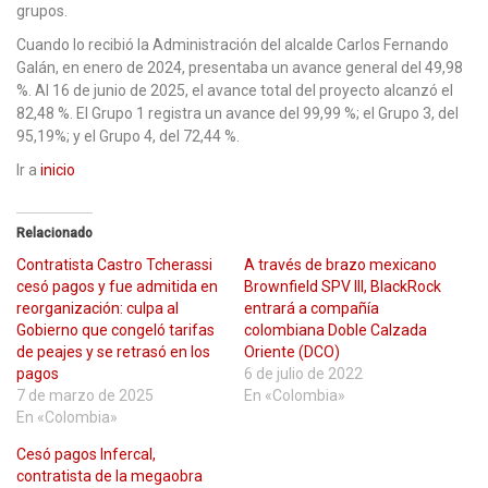
grupos.
Cuando lo recibió la Administración del alcalde Carlos Fernando
Galán, en enero de 2024, presentaba un avance general del 49,98
%. Al 16 de junio de 2025, el avance total del proyecto alcanzó el
82,48 %. El Grupo 1 registra un avance del 99,99 %; el Grupo 3, del
95,19%; y el Grupo 4, del 72,44 %.
Ir a
inicio
Relacionado
Contratista Castro Tcherassi
A través de brazo mexicano
cesó pagos y fue admitida en
Brownfield SPV III, BlackRock
reorganización: culpa al
entrará a compañía
Gobierno que congeló tarifas
colombiana Doble Calzada
de peajes y se retrasó en los
Oriente (DCO)
pagos
6 de julio de 2022
7 de marzo de 2025
En «Colombia»
En «Colombia»
Cesó pagos Infercal,
contratista de la megaobra