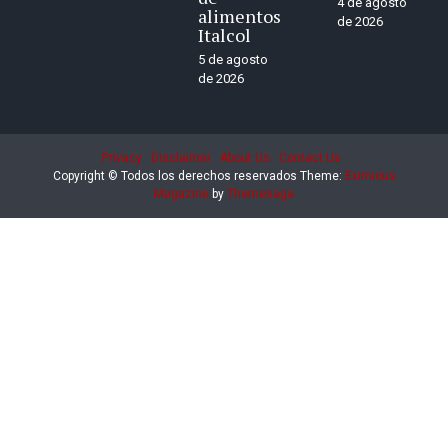
4 de agosto
alimentos
de 2026
Italcol
5 de agosto
de 2026
Privacy
Disclaimer
About Us
Contact Us
Copyright © Todos los derechos reservados
Theme:
Eximious
Magazine
by
Themesaga