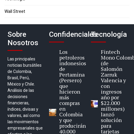
Wall Street
Sobre
Confidenciales
Tecnología
Nosotros
Los
Fintech
petroleros
Mono Colomb
Las principales
indonesios
(de
noticias bursátiles
de
Salomón
de Colombia,
Pertamina
Zarruk
Brasil, Perú,
(Persero)
Valencia y
México y Chile.
que
con
Análisis de las
hicieron
ingresos
más
año por
decisiones
compras
$22.000
financieras,
en
millones)
índices, divisas y
Colombia
lanzó
valores, así como
y que
solución
las movimientos
producirán
para
empresariales que
40.000
tarjetas