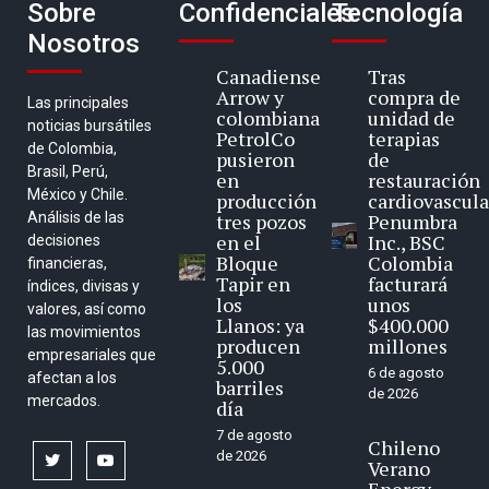
Sobre
Confidenciales
Tecnología
Nosotros
Canadiense
Tras
Arrow y
compra de
Las principales
colombiana
unidad de
noticias bursátiles
PetrolCo
terapias
de Colombia,
pusieron
de
Brasil, Perú,
en
restauración
México y Chile.
producción
cardiovascula
Análisis de las
tres pozos
Penumbra
en el
Inc., BSC
decisiones
Bloque
Colombia
financieras,
Tapir en
facturará
índices, divisas y
los
unos
valores, así como
Llanos: ya
$400.000
las movimientos
producen
millones
empresariales que
5.000
6 de agosto
afectan a los
barriles
de 2026
mercados.
día
7 de agosto
Chileno
de 2026
twitter
youtube
Verano