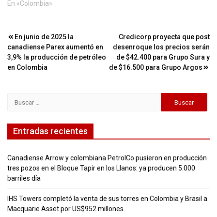
En «Colombia»
Navegación
En junio de 2025 la
Credicorp proyecta que post
canadiense Parex aumentó en
desenroque los precios serán
de
3,9% la producción de petróleo
de $42.400 para Grupo Sura y
entradas
en Colombia
de $16.500 para Grupo Argos
Buscar:
Entradas recientes
Canadiense Arrow y colombiana PetrolCo pusieron en producción
tres pozos en el Bloque Tapir en los Llanos: ya producen 5.000
barriles día
IHS Towers completó la venta de sus torres en Colombia y Brasil a
Macquarie Asset por US$952 millones