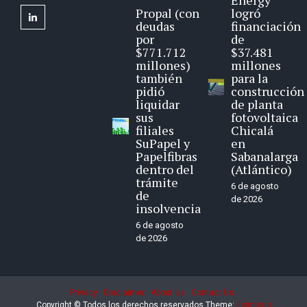
Energy
Propal (con
logró
linkedin
deudas
financiación
por
de
$771.712
$37.481
millones)
millones
también
para la
pidió
construcción
liquidar
de planta
sus
fotovoltaica
filiales
Chicalá
SuPapel y
en
Papelfibras
Sabanalarga
dentro del
(Atlántico)
trámite
6 de agosto
de
de 2026
insolvencia
6 de agosto
de 2026
Privacy
Disclaimer
About Us
Contact Us
Copyright © Todos los derechos reservados
Theme:
Eximious