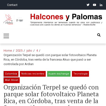
Skip
Skip
twitter
youtube
linke
Contact
to
to
navigation
content
Halcones y Palomas
“Simplemente intentamos ser temerosos cuando los otros son
Primary
codiciosos y codiciosos sólo cuando los demás se muestran
Menu
temerosos”: Warren Buffet
Home
2025
julio
4
Organización Terpel se quedó con parque solar fotovoltaico Planeta
Rica, en Córdoba, tras venta de la francesa Akuo que pasó a ser
controlada por Ardian
Colombia
Noticias recientes
nuam exchange
Tecnología
Wall Street
Organización Terpel se quedó con
parque solar fotovoltaico Planeta
Rica, en Córdoba, tras venta de la