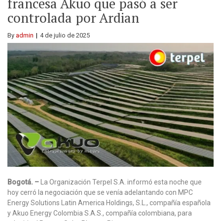
francesa Akuo que pasó a ser
controlada por Ardian
By
admin
4 de julio de 2025
Bogotá. –
La Organización Terpel S.A. informó esta noche que
hoy cerró la negociación que se venía adelantando con MPC
Energy Solutions Latin America Holdings, S.L., compañía española
y Akuo Energy Colombia S.A.S., compañía colombiana, para