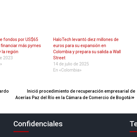
ne fondos por US$65
HaloTech levantó diez millones de
a financiar más pymes
euros para su expansión en
 la región
Colombia y prepara su salida a Wall
e 2023
Street
»
14 de julio de 2025
En «Colombia»
uardo
Inició procedimiento de recuperación empresarial de
Acerías Paz del Río en la Cámara de Comercio de Bogotá
Confidenciales
Te