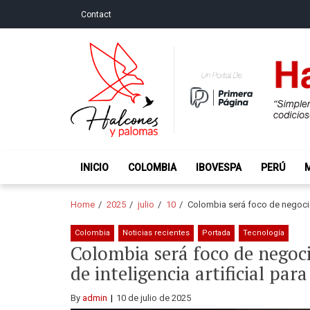
Skip
Skip
Contact
to
to
navigation
content
Halcones y Palo
“Simplemente intentamos ser temerosos cuando los ot
INICIO
COLOMBIA
IBOVESPA
PERÚ
Home
2025
julio
10
Colombia será foco de negocios
Colombia
Noticias recientes
Portada
Tecnología
Colombia será foco de negoc
de inteligencia artificial par
By
admin
10 de julio de 2025