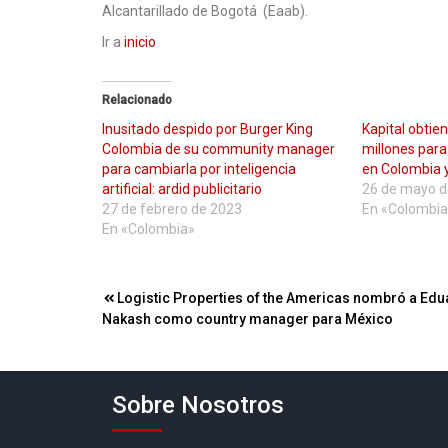
Alcantarillado de Bogotá (Eaab).
Ir a
inicio
Relacionado
Inusitado despido por Burger King
Kapital obtie
Colombia de su community manager
millones par
para cambiarla por inteligencia
en Colombia y
artificial: ardid publicitario
26 de mayo d
27 de febrero de 2023
En «Colombia
En «Colombia»
Navegación
Logistic Properties of the Americas nombró a Ed
Nakash como country manager para México
de
entradas
Sobre Nosotros