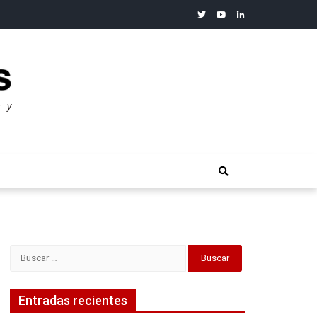
twitter
youtube
linkedin
merosos”: Warren Buffet
Buscar:
Entradas recientes