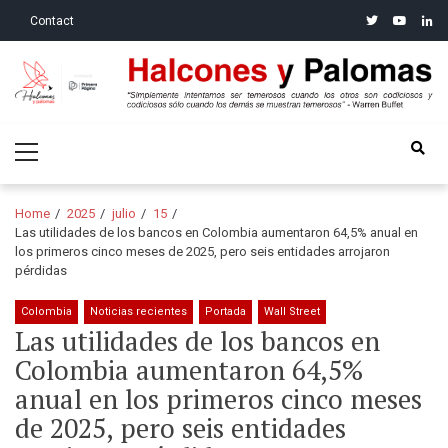
Skip
Skip
twitter
youtube
linke
Contact
to
to
navigation
content
Halcones y Palomas
“Simplemente intentamos ser temerosos cuando los otros son
Primary
codiciosos y codiciosos sólo cuando los demás se muestran
Menu
temerosos”: Warren Buffet
Home
2025
julio
15
Las utilidades de los bancos en Colombia aumentaron 64,5% anual en
los primeros cinco meses de 2025, pero seis entidades arrojaron
pérdidas
Colombia
Noticias recientes
Portada
Wall Street
Las utilidades de los bancos en
Colombia aumentaron 64,5%
anual en los primeros cinco meses
de 2025, pero seis entidades