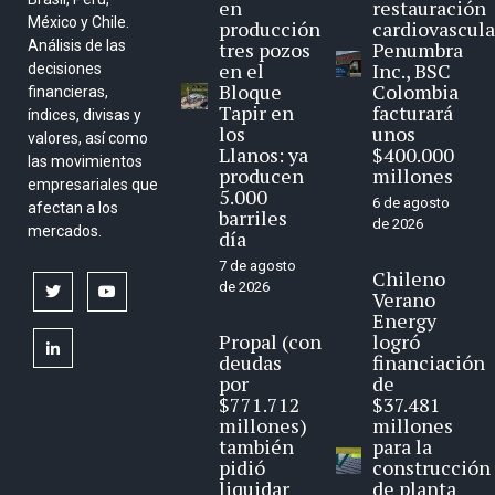
en
restauración
México y Chile.
producción
cardiovascula
Análisis de las
tres pozos
Penumbra
en el
Inc., BSC
decisiones
Bloque
Colombia
financieras,
Tapir en
facturará
índices, divisas y
los
unos
valores, así como
Llanos: ya
$400.000
las movimientos
producen
millones
empresariales que
5.000
6 de agosto
afectan a los
barriles
de 2026
mercados.
día
7 de agosto
Chileno
de 2026
twitter
youtube
Verano
Energy
Propal (con
logró
linkedin
deudas
financiación
por
de
$771.712
$37.481
millones)
millones
también
para la
pidió
construcción
liquidar
de planta