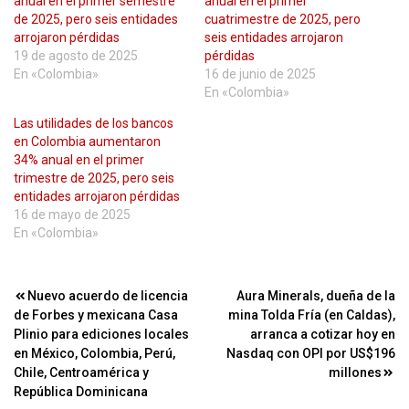
anual en el primer semestre
anual en el primer
de 2025, pero seis entidades
cuatrimestre de 2025, pero
arrojaron pérdidas
seis entidades arrojaron
19 de agosto de 2025
pérdidas
En «Colombia»
16 de junio de 2025
En «Colombia»
Las utilidades de los bancos
en Colombia aumentaron
34% anual en el primer
trimestre de 2025, pero seis
entidades arrojaron pérdidas
16 de mayo de 2025
En «Colombia»
Navegación
Nuevo acuerdo de licencia
Aura Minerals, dueña de la
de Forbes y mexicana Casa
mina Tolda Fría (en Caldas),
de
Plinio para ediciones locales
arranca a cotizar hoy en
entradas
en México, Colombia, Perú,
Nasdaq con OPI por US$196
Chile, Centroamérica y
millones
República Dominicana