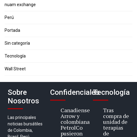
nuam exchange
Perú
Portada
Sin categoría
Tecnología
Wall Street
Sobre
Confidenciales
Tecnología
Nosotros
Canadiense
Tras
Arrow y
compra de
Las principales
colombiana
unidad de
noticias bursátiles
PetrolCo
terapias
de Colombia,
pusieron
de
Brasil, Perú,