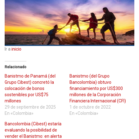
Ir a
inicio
Relacionado
Banistmo de Panamá (del
Banistmo (del Grupo
Grupo Cibest) concretó la
Bancolombia) obtuvo
colocación de bonos
financiamiento por US$300
sostenibles por US$75
millones de la Corporación
millones
Financiera Internacional (CFI)
29 de septiembre de 2025
1 de octubre de 2022
En «Colombia»
En «Colombia»
Bancolombia (Cibest) estaría
evaluando la posibilidad de
vender el Banistmo: en alerta