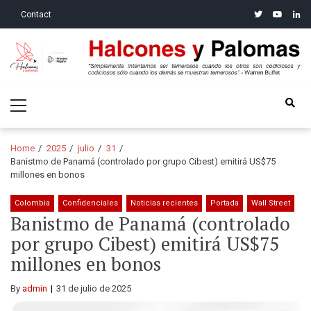
Skip
Skip
twitter
youtube
linke
Contact
to
to
navigation
content
Halcones y Palomas
“Simplemente intentamos ser temerosos cuando los otros son
Primary
codiciosos y codiciosos sólo cuando los demás se muestran
Menu
temerosos”: Warren Buffet
Home
2025
julio
31
Banistmo de Panamá (controlado por grupo Cibest) emitirá US$75
millones en bonos
Colombia
Confidenciales
Noticias recientes
Portada
Wall Street
Banistmo de Panamá (controlado
por grupo Cibest) emitirá US$75
millones en bonos
By
admin
31 de julio de 2025