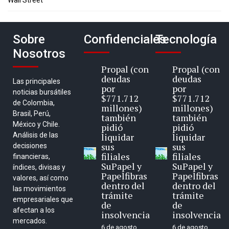
Wall Street
Sobre
Confidenciales
Tecnología
Nosotros
Propal (con
Propal (con
deudas
deudas
Las principales
por
por
noticias bursátiles
$771.712
$771.712
de Colombia,
millones)
millones)
Brasil, Perú,
también
también
México y Chile.
pidió
pidió
Análisis de las
liquidar
liquidar
sus
sus
decisiones
filiales
filiales
financieras,
SuPapel y
SuPapel y
índices, divisas y
Papelfibras
Papelfibras
valores, así como
dentro del
dentro del
las movimientos
trámite
trámite
empresariales que
de
de
afectan a los
insolvencia
insolvencia
mercados.
6 de agosto
6 de agosto