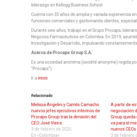
liderazgo en Kellogg Business School.
Cuenta con 35 años de amplia y variada experiencia e
funciones comerciales y gestionando clientes, especia
Durante seis años, trabajó en el Grupo Procaps, lideran
Negocios Farmacéuticos en Colombia. En 2019, asumió e
Investigación y Desarrollo, impulsando constantemente e
Acerca de Procaps Group S.A.
Es una sociedad anónima (société anonyme) regida por
“Procaps”).
Ir a
inicio
Relacionado
Melissa Angelini y Camilo Camacho
A partir de e
nuevos jefes ejecutivos interinos de
negociación d
Procaps Group tras la dimisión del
Group queda 
CEO José Vieira
va para el me
3 de febrero de 2025
nuevos CEOs
En «Colombia»
3 de febrero 