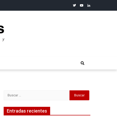
twitter
youtube
linkedin
merosos”: Warren Buffet
Buscar:
Entradas recientes