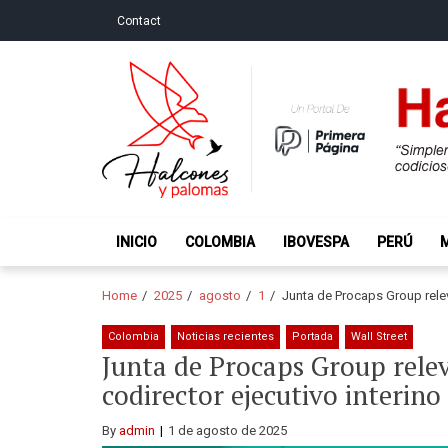
Skip
Skip
Contact
to
to
navigation
content
Halcones y Palo
“Simplemente intentamos ser temerosos cuando los ot
INICIO
COLOMBIA
IBOVESPA
PERÚ
Home
2025
agosto
1
Junta de Procaps Group rele
Colombia
Noticias recientes
Portada
Wall Street
Junta de Procaps Group rel
codirector ejecutivo interino
By
admin
1 de agosto de 2025